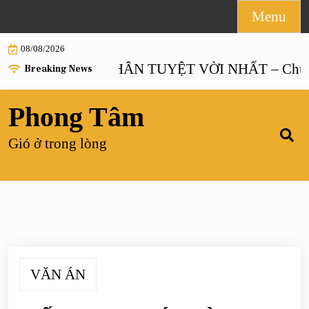
Skip
Menu
to
08/08/2026
content
HÔN NHÂN TUYỆT VỜI NHẤT – Chương 
Breaking News
Phong Tâm
Gió ở trong lòng
VĂN ÁN