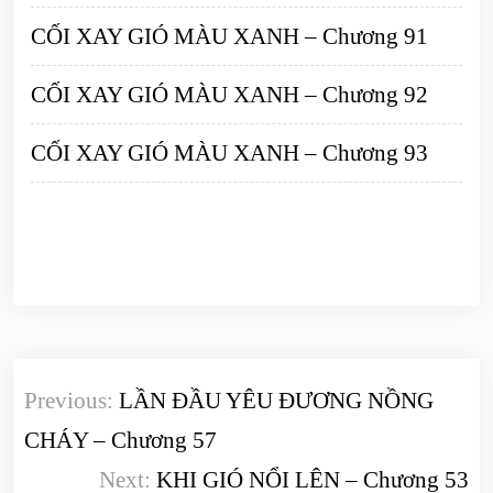
CỐI XAY GIÓ MÀU XANH – Chương 91
CỐI XAY GIÓ MÀU XANH – Chương 92
CỐI XAY GIÓ MÀU XANH – Chương 93
Điều
Previous:
LẦN ĐẦU YÊU ĐƯƠNG NỒNG
hướng
CHÁY – Chương 57
bài
Next:
KHI GIÓ NỔI LÊN – Chương 53