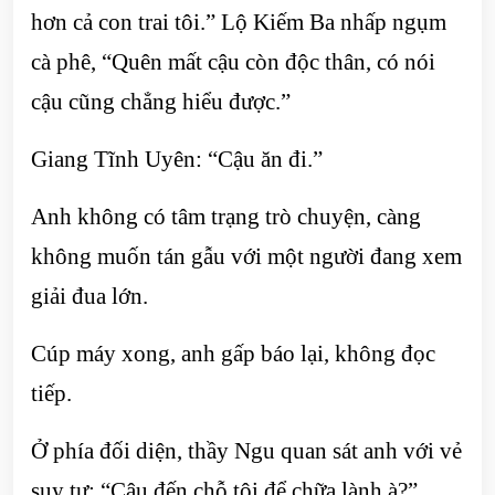
hơn cả con trai tôi.” Lộ Kiếm Ba nhấp ngụm
cà phê, “Quên mất cậu còn độc thân, có nói
cậu cũng chẳng hiểu được.”
Giang Tĩnh Uyên: “Cậu ăn đi.”
Anh không có tâm trạng trò chuyện, càng
không muốn tán gẫu với một người đang xem
giải đua lớn.
Cúp máy xong, anh gấp báo lại, không đọc
tiếp.
Ở phía đối diện, thầy Ngu quan sát anh với vẻ
suy tư: “Cậu đến chỗ tôi để chữa lành à?”