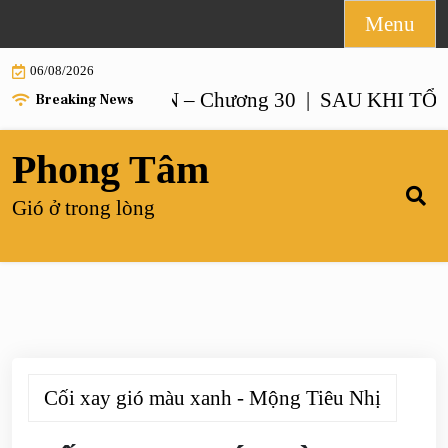
Skip
Menu
to
06/08/2026
content
O NUÔI CON – Chương 30 |
SAU KHI TỔNG TÀI
Breaking News
Phong Tâm
Gió ở trong lòng
Cối xay gió màu xanh - Mộng Tiêu Nhị