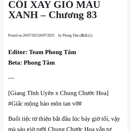
CỐI XAY GIÓ MÀU
XANH – Chương 83
Posted on
26/07/2025
26/07/2025
by
Phong Tâm (風在心)
Editor: Team Phong Tâm
Beta: Phong Tâm
—
[Giang Tĩnh Uyên x Chung Chước Hoa]
#Giấc mộng hào môn tan vỡ#
Buổi tiệc từ thiện bắt đầu lúc bảy giờ tối, vậy
mà sáu giờ rưỡi Chung Chước Hoa vẫn tự