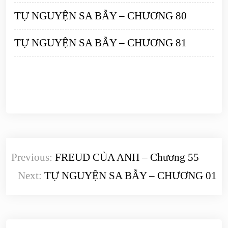
TỰ NGUYỆN SA BẪY – CHƯƠNG 80
TỰ NGUYỆN SA BẪY – CHƯƠNG 81
Điều
Previous:
FREUD CỦA ANH – Chương 55
hướng
Next:
TỰ NGUYỆN SA BẪY – CHƯƠNG 01
bài
viết