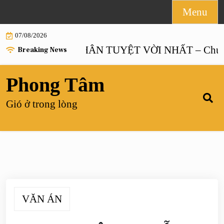
Skip
Menu
to
07/08/2026
content
HÔN NHÂN TUYỆT VỜI NHẤT – Chương 
Breaking News
Phong Tâm
Gió ở trong lòng
VĂN ÁN