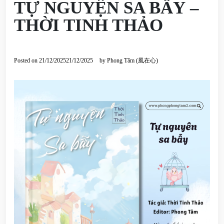
TỰ NGUYỆN SA BẪY –
THỜI TINH THẢO
Posted on
21/12/2025
21/12/2025
by
Phong Tâm (風在心)