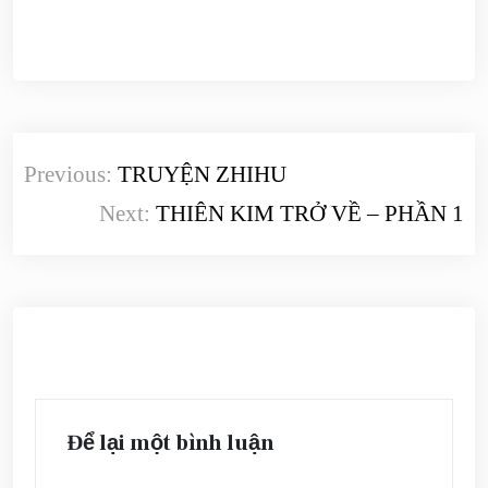
Điều
Previous:
TRUYỆN ZHIHU
hướng
Next:
THIÊN KIM TRỞ VỀ – PHẦN 1
bài
viết
Để lại một bình luận