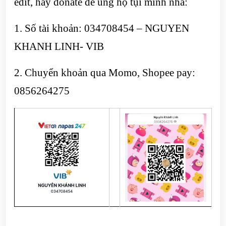
edit, hãy donate để ủng hộ tụi mình nha:
1. Số tài khoản: 034708454 – NGUYEN
KHANH LINH- VIB
2. Chuyển khoản qua Momo, Shopee pay:
0856264275