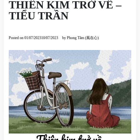
THIÊN KIM TRỞ VỀ –
TIỂU TRẦN
Posted on
01/07/2023
10/07/2023
by
Phong Tâm (風在心)