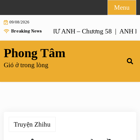
Skip
Menu
to
09/08/2026
content
ƯỜI GIỐNG NHƯ ANH – Chương 58 |
ANH HOẶ
Breaking News
Phong Tâm
Gió ở trong lòng
Truyện Zhihu