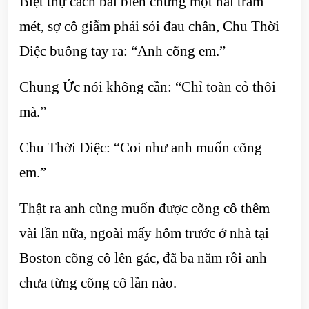
Biệt thự cách bãi biển chừng một hai trăm
mét, sợ cô giẫm phải sỏi đau chân, Chu Thời
Diệc buông tay ra: “Anh cõng em.”
Chung Ức nói không cần: “Chỉ toàn cỏ thôi
mà.”
Chu Thời Diệc: “Coi như anh muốn cõng
em.”
Thật ra anh cũng muốn được cõng cô thêm
vài lần nữa, ngoài mấy hôm trước ở nhà tại
Boston cõng cô lên gác, đã ba năm rồi anh
chưa từng cõng cô lần nào.