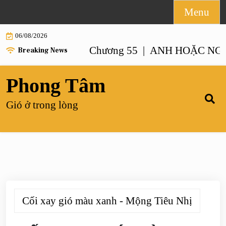
Skip
Menu
to
06/08/2026
content
NHƯ ANH – Chương 55 |
ANH HOẶC NGƯỜI GI
Breaking News
Phong Tâm
Gió ở trong lòng
Cối xay gió màu xanh - Mộng Tiêu Nhị