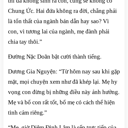
thì đã không sinh ra con, cũng sẽ không có
Chung Ức. Hai đứa không ra đời, chẳng phải
là tổn thất của ngành bán dẫn hay sao? Vì
con, vì tương lai của ngành, mẹ đành phải
chia tay thôi.”
Đường Nặc Doãn bật cười thành tiếng.
Dương Gia Nguyện: “Từ hôm nay sau khi gặp
mặt, mọi chuyện xem như đã khép lại. Mẹ hy
vọng con đừng bị những điều này ảnh hưởng.
Mẹ và bố con rất tốt, bố mẹ có cách thể hiện
tình cảm riêng.”
“Mẹ, giờ Diêm Đình Lâm là sếp trực tiếp của