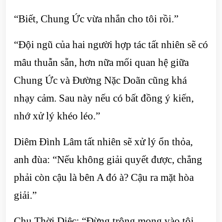
“Biết, Chung Ức vừa nhắn cho tôi rồi.”
“Đội ngũ của hai người hợp tác tất nhiên sẽ có
mâu thuẫn sẵn, hơn nữa mối quan hệ giữa
Chung Ức và Đường Nặc Doãn cũng khá
nhạy cảm. Sau này nếu có bất đồng ý kiến,
nhớ xử lý khéo léo.”
Diêm Đình Lâm tất nhiên sẽ xử lý ổn thỏa,
anh đùa: “Nếu không giải quyết được, chẳng
phải còn cậu là bên A đó à? Cậu ra mặt hòa
giải.”
Chu Thời Diệc: “Đừng trông mong vào tôi.