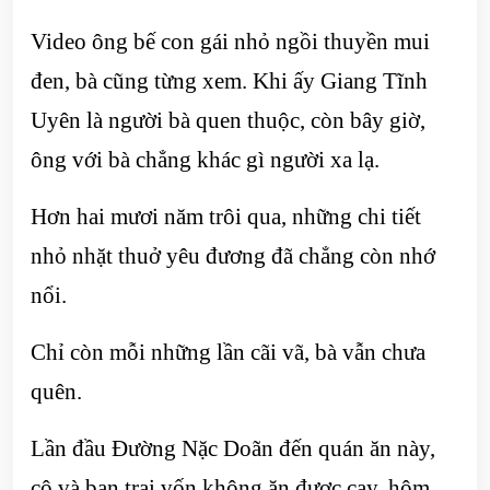
Video ông bế con gái nhỏ ngồi thuyền mui
đen, bà cũng từng xem. Khi ấy Giang Tĩnh
Uyên là người bà quen thuộc, còn bây giờ,
ông với bà chẳng khác gì người xa lạ.
Hơn hai mươi năm trôi qua, những chi tiết
nhỏ nhặt thuở yêu đương đã chẳng còn nhớ
nổi.
Chỉ còn mỗi những lần cãi vã, bà vẫn chưa
quên.
Lần đầu Đường Nặc Doãn đến quán ăn này,
cô và bạn trai vốn không ăn được cay, hôm