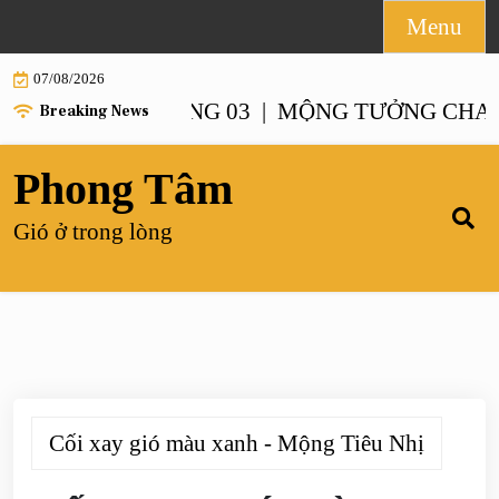
Skip
Menu
to
07/08/2026
content
NH – CHƯƠNG 03 |
MỘNG TƯỞNG CHANH XA
Breaking News
Phong Tâm
Gió ở trong lòng
Cối xay gió màu xanh - Mộng Tiêu Nhị