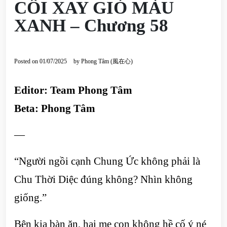
CỐI XAY GIÓ MÀU
XANH – Chương 58
Posted on
01/07/2025
by
Phong Tâm (風在心)
Editor: Team Phong Tâm
Beta: Phong Tâm
—
“Người ngồi cạnh Chung Ức không phải là
Chu Thời Diệc đúng không? Nhìn không
giống.”
Bên kia bàn ăn, hai mẹ con không hề cố ý né