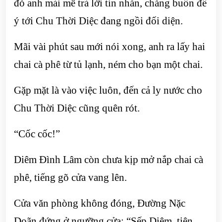
đó anh mải mê trả lời tin nhắn, chẳng buồn để
ý tới Chu Thời Diệc đang ngồi đối diện.
Mãi vài phút sau mới nói xong, anh ra lấy hai
chai cà phê từ tủ lạnh, ném cho bạn một chai.
Gặp mặt là vào việc luôn, đến cả ly nước cho
Chu Thời Diệc cũng quên rót.
“Cốc cốc!”
Diêm Đình Lâm còn chưa kịp mở nắp chai cà
phê, tiếng gõ cửa vang lên.
Cửa văn phòng không đóng, Đường Nặc
Doãn đứng ở ngưỡng cửa: “Sếp Diêm, tiện