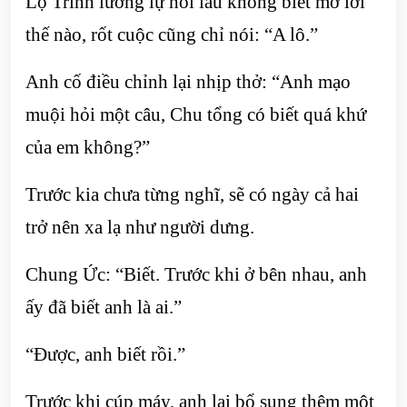
Lộ Trình lưỡng lự hồi lâu không biết mở lời
thế nào, rốt cuộc cũng chỉ nói: “A lô.”
Anh cố điều chỉnh lại nhịp thở: “Anh mạo
muội hỏi một câu, Chu tổng có biết quá khứ
của em không?”
Trước kia chưa từng nghĩ, sẽ có ngày cả hai
trở nên xa lạ như người dưng.
Chung Ức: “Biết. Trước khi ở bên nhau, anh
ấy đã biết anh là ai.”
“Được, anh biết rồi.”
Trước khi cúp máy, anh lại bổ sung thêm một