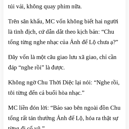
túi vải, không quay phim nữa.
Trên sân khấu, MC vốn không biết hai người
là tình địch, cứ dẫn dắt theo kịch bản: “Chu
tổng từng nghe nhạc của Ảnh đế Lộ chưa ạ?”
Đây vốn là một câu giao lưu xã giao, chỉ cần
đáp “nghe rồi” là được.
Không ngờ Chu Thời Diệc lại nói: “Nghe rồi,
tôi từng đến cả buổi hòa nhạc.”
MC liền đón lời: “Bảo sao bên ngoài đồn Chu
tổng rất tán thưởng Ảnh đế Lộ, hóa ra thật sự
từng đi cổ vũ.”