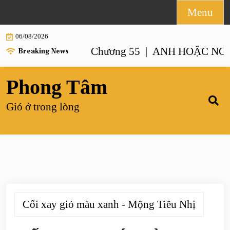
Skip
Menu
to
06/08/2026
content
NHƯ ANH – Chương 55 |
ANH HOẶC NGƯỜI GI
Breaking News
Phong Tâm
Gió ở trong lòng
Cối xay gió màu xanh - Mộng Tiêu Nhị