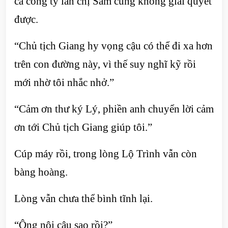
cả công ty lẫn chị Sầm cũng không giải quyết
được.
“Chủ tịch Giang hy vọng cậu có thể đi xa hơn
trên con đường này, vì thế suy nghĩ kỹ rồi
mới nhờ tôi nhắc nhở.”
“Cảm ơn thư ký Lý, phiền anh chuyển lời cảm
ơn tới Chủ tịch Giang giúp tôi.”
Cúp máy rồi, trong lòng Lộ Trình vẫn còn
bàng hoàng.
Lòng vẫn chưa thể bình tĩnh lại.
“Ông nội cậu sao rồi?”