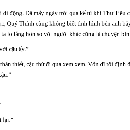
 di động. Đã mấy ngày trôi qua kể từ khi Thư Tiêu 
n lạc, Quý Thính cũng không biết tình hình bên anh
 ta lo lắng hơn so với người khác cũng là chuyện bì
với cậu ấy.”
thân thiết, cậu thử đi qua xem xem. Vốn dĩ tôi định đ
cậu.”
”
 lại.”