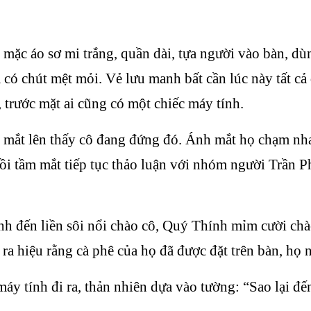
c áo sơ mi trắng, quần dài, tựa người vào bàn, dùn
 có chút mệt mỏi. Vẻ lưu manh bất cần lúc này tất cả
 trước mặt ai cũng có một chiếc máy tính.
mắt lên thấy cô đang đứng đó. Ánh mắt họ chạm nha
 hồi tầm mắt tiếp tục thảo luận với nhóm người Trần 
nh đến liền sôi nổi chào cô, Quý Thính mỉm cười ch
ra hiệu rằng cà phê của họ đã được đặt trên bàn, họ
y tính đi ra, thản nhiên dựa vào tường: “Sao lại đế