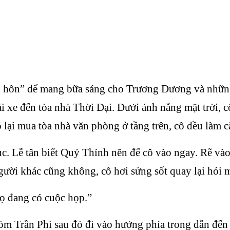
 hôn” để mang bữa sáng cho Trương Dương và những 
 xe đến tòa nhà Thời Đại. Dưới ánh nắng mặt trời, cô
 lại mua tòa nhà văn phòng ở tầng trên, cô đều làm 
ục. Lễ tân biết Quý Thính nên để cô vào ngay. Rẽ v
gười khác cũng không, cô hơi sửng sốt quay lại hỏi mộ
Họ đang có cuộc họp.”
óm Trần Phi sau đó đi vào hướng phía trong dẫn đến