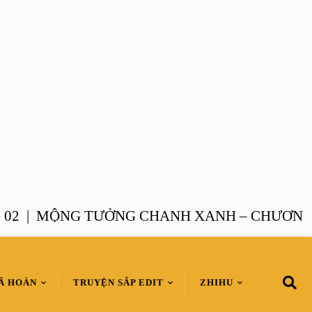
|
MỘNG TƯỞNG CHANH XANH – CHƯƠNG 01 
Ã HOÀN
TRUYỆN SẮP EDIT
ZHIHU