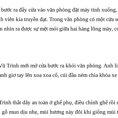
bước ra đẩy cửa vào văn phòng đặt máy tính xuống, h
nh viên kia truyền đạt. Trong văn phòng có một cửa sổ 
n nhìn ra được sự mệt mỏi giữa hai hàng lông mày, có
Vũ Trình mới mở cửa bước ra khỏi văn phòng. Anh l
 giơ tay lên xoa xoa cổ, cúi đầu ném chìa khóa xe c
ình thắt dây an toàn ở ghế phụ, điều chỉnh ghế rồi 
 gỗ mun dịu nhẹ, mùi hương này đôi khi giống mùi th