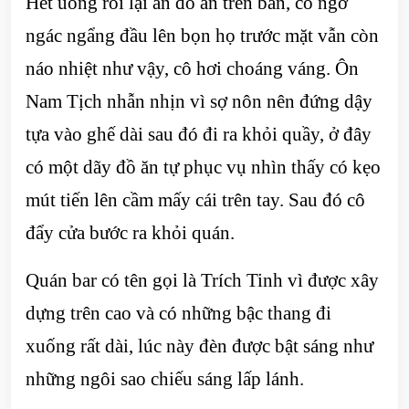
Hết uống rồi lại ăn đồ ăn trên bàn, cô ngơ
ngác ngẩng đầu lên bọn họ trước mặt vẫn còn
náo nhiệt như vậy, cô hơi choáng váng. Ôn
Nam Tịch nhẫn nhịn vì sợ nôn nên đứng dậy
tựa vào ghế dài sau đó đi ra khỏi quầy, ở đây
có một dãy đồ ăn tự phục vụ nhìn thấy có kẹo
mút tiến lên cầm mấy cái trên tay. Sau đó cô
đẩy cửa bước ra khỏi quán.
Quán bar có tên gọi là Trích Tinh vì được xây
dựng trên cao và có những bậc thang đi
xuống rất dài, lúc này đèn được bật sáng như
những ngôi sao chiếu sáng lấp lánh.