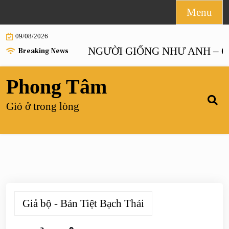
Skip
Menu
to
09/08/2026
content
ANH HOẶC NGƯỜI GIỐNG NHƯ ANH – Chương
Breaking News
Phong Tâm
Gió ở trong lòng
Giả bộ - Bán Tiệt Bạch Thái