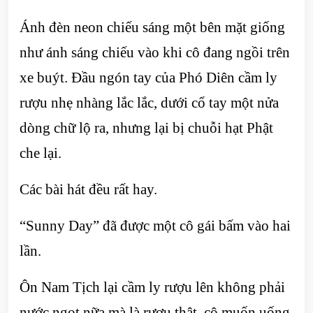
Ánh đèn neon chiếu sáng một bên mặt giống
như ánh sáng chiếu vào khi cô đang ngồi trên
xe buýt. Đầu ngón tay của Phó Diên cầm ly
rượu nhẹ nhàng lắc lắc, dưới cổ tay một nửa
dòng chữ lộ ra, nhưng lại bị chuỗi hạt Phật
che lại.
Các bài hát đều rất hay.
“Sunny Day” đã được một cô gái bấm vào hai
lần.
Ôn Nam Tịch lại cầm ly rượu lên không phải
nước ngọt nữa mà là rượu thật, cô muốn uống