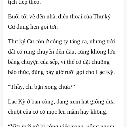
tịch tiếp theo.
Buổi tối về đến nhà, điện thoại của Thư ký
Cư đúng hẹn gọi tới.
Thư ký Cư còn ở công ty tăng ca, nhưng trời
đất có rung chuyển đến đâu, cũng không lớn
bằng chuyện của sếp, vì thế cô đặt chuông
báo thức, đúng bảy giờ rưỡi gọi cho Lạc Kỳ.
“Thầy, chị bận xong chưa?”
Lạc Kỳ ở ban công, đang xem hạt giống dưa
chuột của cô có mọc lên mầm hay không.
“Vừa mới xử lý công việc xong, uống ngụm