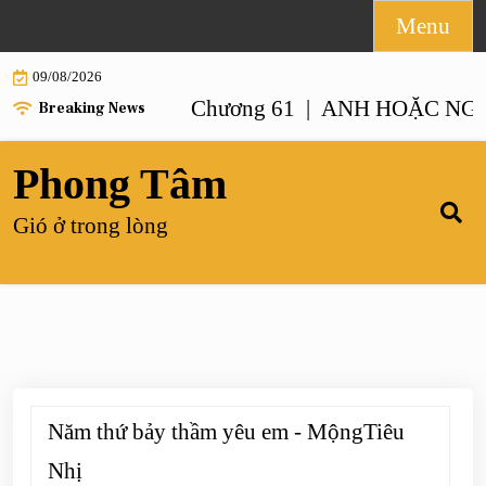
Skip
Menu
to
09/08/2026
content
NHƯ ANH – Chương 61 |
ANH HOẶC NGƯỜI GI
Breaking News
Phong Tâm
Gió ở trong lòng
Năm thứ bảy thầm yêu em - MộngTiêu
Nhị