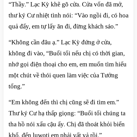
“Thầy.” Lạc Kỳ khẽ gõ cửa. Cửa vốn đã mở,
thư ký Cư nhiệt tình nói: “Vào ngồi đi, có hoa
quả đấy, em tự lấy ăn đi, đừng khách sáo.”
“Không cần đâu ạ.” Lạc Kỳ đứng ở cửa,
không đi vào, “Buổi tối nếu chị có thời gian,
nhớ gọi điện thoại cho em, em muốn tìm hiểu
một chút về thói quen làm việc của Tưởng
tổng.”
“Em không đến thì chị cũng sẽ đi tìm em.”
Thư ký Cư hạ thấp giọng: “Buổi tối chúng ta
tha hồ nói xấu cậu ấy. Chị đã thoát khỏi biển
khổ, đến luwotj em phải vất vả rồi.”