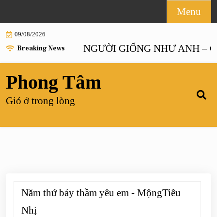
Skip
Menu
to
09/08/2026
content
ANH HOẶC NGƯỜI GIỐNG NHƯ ANH – Chương
Breaking News
Phong Tâm
Gió ở trong lòng
Năm thứ bảy thầm yêu em - MộngTiêu
Nhị