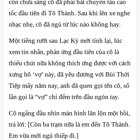
còn chưa sáng cô đã phải bắt chuyến tàu cao
tốc đầu tiên đi Tô Thành. Sau khi lên xe nghe
nhạc nhẹ, cô đã ngủ từ lúc nào không hay.
Một tiếng rưỡi sau Lạc Kỳ mới tỉnh lại, lúc
xem tin nhắn, phản ứng đầu tiên của cô là
thiếu chút nữa không thích ứng được với cách
xưng hô ‘vợ’ này, đã yêu đương với Bùi Thời
Tiệp mấy năm nay, anh đã quen gọi tên cô, số
lần gọi là “vợ” chỉ đếm trên đầu ngón tay.
Cô ngẩng đầu nhìn màn hình lăn lộn một hồi,
trả lời: [Còn ba trạm nữa là em đến Tô Thành.
Em vừa mới ngủ thiếp đi.]