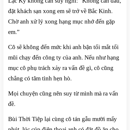
Lạc Kỳ không cần suy nghĩ: “Không cần đâu,
đặt khách sạn xong em sẽ trở về Bắc Kinh.
Chờ anh xử lý xong hạng mục nhớ đến gặp
em.”
Cô sẽ không đến mức khi anh bận tối mắt tối
mũi chạy đến công ty của anh. Nếu như hạng
mục cô phụ trách xảy ra vấn đề gì, cô cũng
chẳng có tâm tình hẹn hò.
Mọi chuyện cũng nên suy từ mình mà ra vấn
đề.
Bùi Thời Tiệp lại cùng cô tán gẫu mười mấy
phút, lúc cúp điện thoại anh có đặt đồ ăn cho