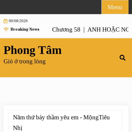
Skip
Menu
to
09/08/2026
content
NHƯ ANH – Chương 58 |
ANH HOẶC NGƯỜI GI
Breaking News
Phong Tâm
Gió ở trong lòng
Năm thứ bảy thầm yêu em - MộngTiêu
Nhị