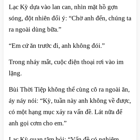
Lạc Kỳ dựa vào lan can, nhìn mặt hồ gợn
sóng, đột nhiên đổi ý: “Chờ anh đến, chúng ta
ra ngoài dùng bữa.”
“Em cứ ăn trước đi, anh không đói.”
Trong nháy mắt, cuộc điện thoại rơi vào im
lặng.
Bùi Thời Tiệp không thể cùng cô ra ngoài ăn,
áy náy nói: “Kỳ, tuần này anh không về được,
có một hạng mục xảy ra vấn đề. Lát nữa để
anh gọi cơm cho em.”
Lạc Kỳ quan tâm hỏi: “Vấn đề có nghiêm