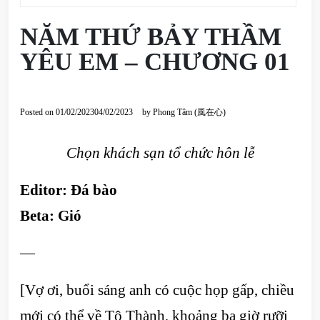
NĂM THỨ BẢY THẦM
YÊU EM – CHƯƠNG 01
Posted on
01/02/2023
04/02/2023
by
Phong Tâm (風在心)
Chọn khách sạn tổ chức hôn lễ
Editor:
Đá bào
Beta:
Gió
—
[Vợ ơi, buổi sáng anh có cuộc họp gấp, chiều
mới có thể về Tô Thành, khoảng ba giờ rưỡi