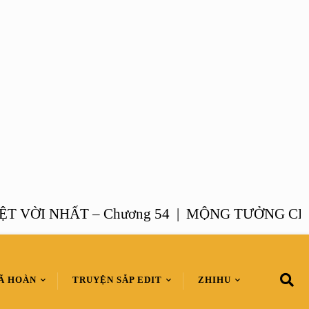
I NHẤT – Chương 54 |
MỘNG TƯỞNG CHANH 
Ã HOÀN
TRUYỆN SẮP EDIT
ZHIHU