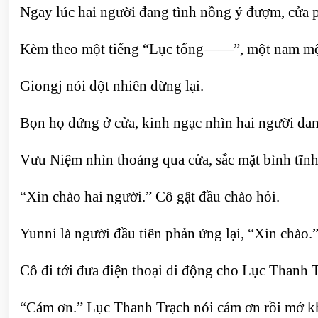
Ngay lúc hai người đang tình nồng ý đượm, cửa 
Kèm theo một tiếng “Lục tổng——”, một nam mộ
Giongj nói đột nhiên dừng lại.
Bọn họ đứng ở cửa, kinh ngạc nhìn hai người đ
Vưu Niệm nhìn thoáng qua cửa, sắc mặt bình tĩn
“Xin chào hai người.” Cô gật đầu chào hỏi.
Yunni là người đầu tiên phản ứng lại, “Xin chào.
Cô đi tới đưa điện thoại di động cho Lục Thanh T
“Cám ơn.” Lục Thanh Trạch nói cảm ơn rồi mở kh