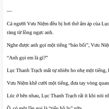
—
Cả người Vưu Niệm đều bị hơi thở ấm áp của Lục
ràng từ lồng ngực anh.
Nghe được anh gọi một tiếng “bảo bối”, Vưu Niệ
“Anh gọi em là gì?”
Lục Thanh Trạch mất tự nhiên ho nhẹ một tiếng, 
Vưu Niệm khẽ cười một tiếng, đưa tay vòng quan
Lúc ở bên nhau, Lục Thanh Trạch rất ít khi nói nh
Ồ, có một lần gọi là “tiểu hồ ly” nữa.