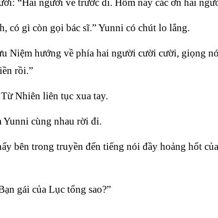
ưới: “Hai người về trước đi. Hôm nay các ơn hai ngườ
h, có gì còn gọi bác sĩ.” Yunni có chút lo lắng.
ưu Niệm hướng về phía hai người cười cười, giọng n
iền rồi.”
Từ Nhiên liên tục xua tay.
 Yunni cùng nhau rời đi.
hấy bên trong truyền đến tiếng nói đầy hoảng hốt củ
“Bạn gái của Lục tổng sao?”