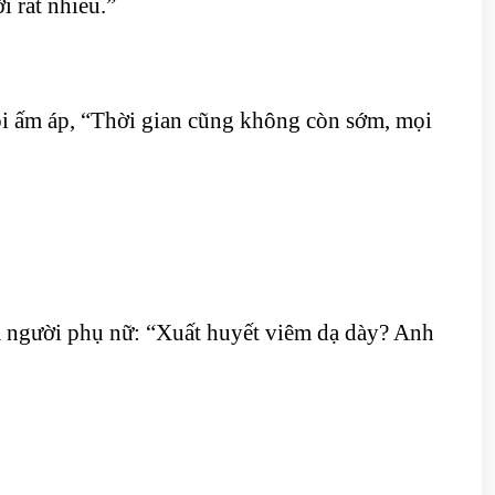
i rất nhiều.”
ói ấm áp, “Thời gian cũng không còn sớm, mọi
a người phụ nữ: “Xuất huyết viêm dạ dày? Anh