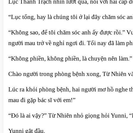
Lục Thanh Trạch nhìn lướt qua, nói với hai cấp d
“Lục tổng, hay là chúng tôi ở lại đây chăm sóc an
“Không sao, để tôi chăm sóc anh ấy được rồi.” V
người mau trở về nghỉ ngơi đi. Tối nay đã làm ph
“Không phiền, không phiền, là chuyện nên làm.” 
Chào người trong phòng bệnh xong, Từ Nhiên và
Lúc ra khỏi phòng bệnh, hai người mơ hồ nghe t
mau đi gặp bác sĩ với em!”
“Đó là ai vậy?” Từ Nhiên nhỏ giọng hỏi Yunni, 
Yunni gật đầu.