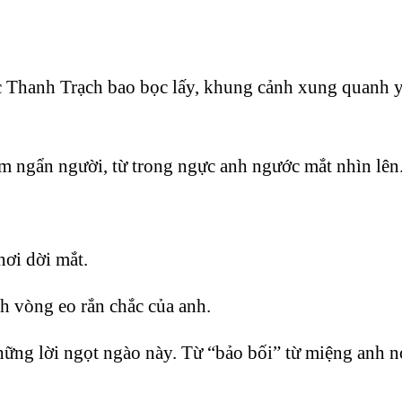
 Thanh Trạch bao bọc lấy, khung cảnh xung quanh yê
m ngẩn người, từ trong ngực anh ngước mắt nhìn lên
hơi dời mắt.
h vòng eo rắn chắc của anh.
ững lời ngọt ngào này. Từ “bảo bối” từ miệng anh nói