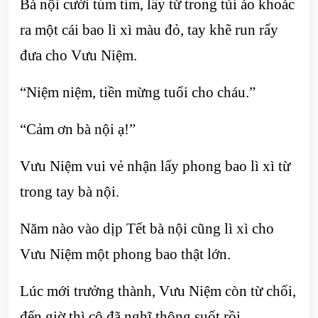
Bà nội cười tủm tỉm, lấy từ trong túi áo khoác
ra một cái bao lì xì màu đỏ, tay khẽ run rẩy
đưa cho Vưu Niệm.
“Niệm niệm, tiền mừng tuổi cho cháu.”
“Cảm ơn bà nội ạ!”
Vưu Niệm vui vẻ nhận lấy phong bao lì xì từ
trong tay bà nội.
Năm nào vào dịp Tết bà nội cũng lì xì cho
Vưu Niệm một phong bao thật lớn.
Lúc mới trưởng thành, Vưu Niệm còn từ chối,
đến giờ thì cô đã nghĩ thông suốt rồi.