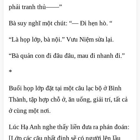
phải tranh thủ——”
Bà suy nghĩ một chút: “— Đi hẹn hò. “
“Là họp lớp, bà nội.” Vưu Niệm sửa lại.
“Bà quản con đi đâu đâu, mau đi nhanh đi.”
*
Buổi họp lớp đặt tại một câu lạc bộ ở Bình
Thành, tập hợp chỗ ở, ăn uống, giải trí, tất cả
ở cùng một nơi.
Lúc Hạ Anh nghe thấy liền đưa ra phán đoán:
[Lớp các cậu nhất định sẽ có người lên lầu