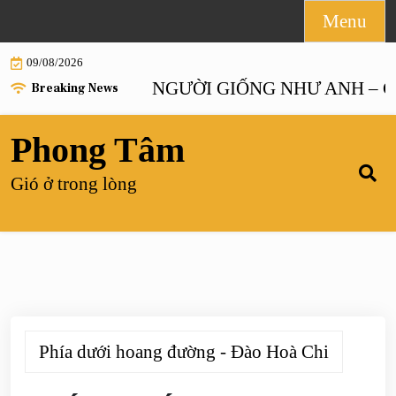
Skip
Menu
to
09/08/2026
content
ANH HOẶC NGƯỜI GIỐNG NHƯ ANH – Chương
Breaking News
Phong Tâm
Gió ở trong lòng
Phía dưới hoang đường - Đào Hoà Chi