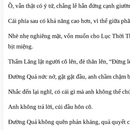
Ồ, vẫn thật có ý tứ, chẳng lẽ hắn đứng cạnh giườ
Cái phía sau có khả năng cao hơn, vì thế giữa ph
Nhè nhẹ nghiêng mặt, vốn muốn cho Lục Thời Thiê
bịt miệng.
Thẩm Lăng lật người cô lên, đè thân lên, “Đừng l
Đường Quả nức nở, gật gật đầu, anh chầm chậm b
Nhắc đến lại nghĩ, có cái gì mà anh không thể chứ
Anh không trả lời, cúi đầu hôn cô.
Đường Quả không quên phản kháng, quả quyết cùn