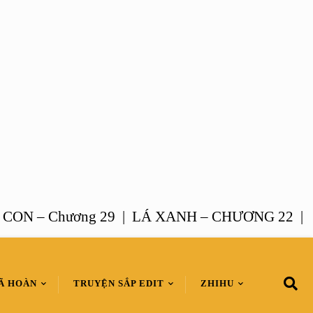
 Chương 29 |
LÁ XANH – CHƯƠNG 22 |
HÔN N
Ã HOÀN
TRUYỆN SẮP EDIT
ZHIHU