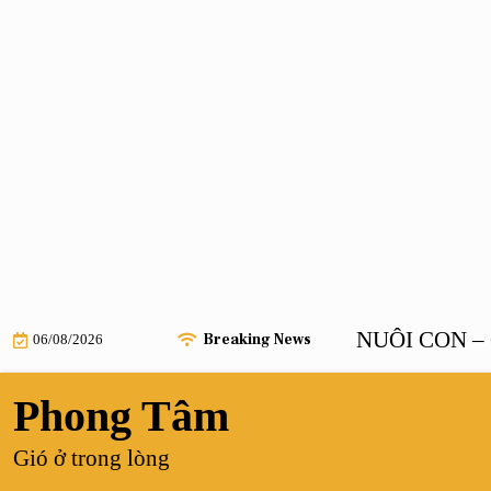
Skip
AU KHI TỔNG TÀI BÁ ĐẠO NUÔI CON – Chươn
Breaking News
06/08/2026
to
content
Phong Tâm
Gió ở trong lòng