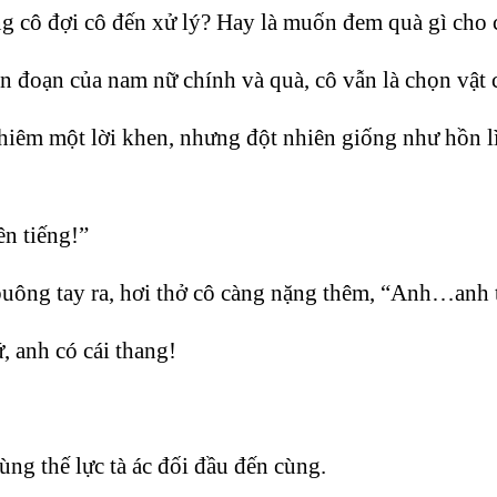
ng cô đợi cô đến xử lý? Hay là muốn đem quà gì cho c
ân đoạn của nam nữ chính và quà, cô vẫn là chọn vật c
m một lời khen, nhưng đột nhiên giống như hồn lìa k
ên tiếng!”
uông tay ra, hơi thở cô càng nặng thêm, “Anh…anh t
, anh có cái thang!
g thế lực tà ác đối đầu đến cùng.