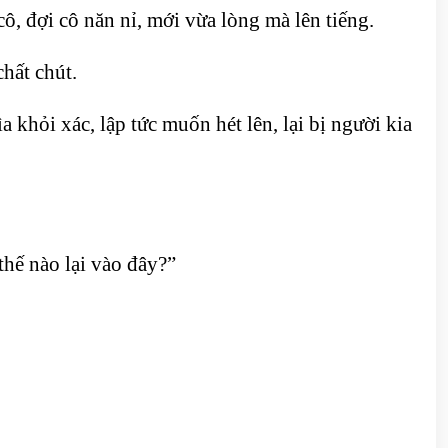
ô, đợi cô năn nỉ, mới vừa lòng mà lên tiếng.
hất chút.
hỏi xác, lập tức muốn hét lên, lại bị người kia
hế nào lại vào đây?”