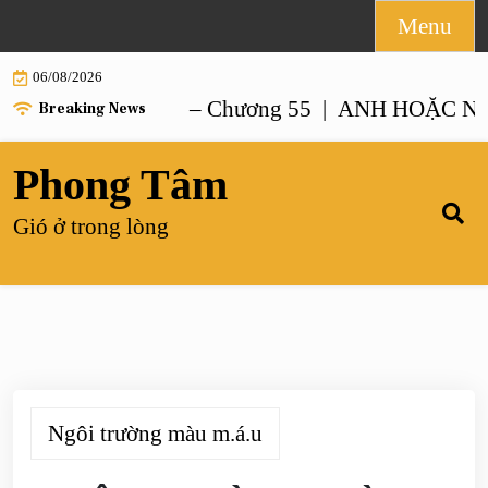
Skip
Menu
to
06/08/2026
content
G NHƯ ANH – Chương 55 |
ANH HOẶC NGƯỜI 
Breaking News
Phong Tâm
Gió ở trong lòng
Ngôi trường màu m.á.u