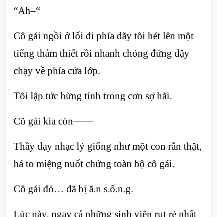
“Ah–“
Cô gái ngồi ở lối đi phía dãy tôi hét lên một
tiếng thảm thiết rồi nhanh chóng đứng dậy
chạy về phía cửa lớp.
Tôi lập tức bừng tỉnh trong cơn sợ hãi.
Cô gái kia còn——
Thầy dạy nhạc lý giống như một con rắn thật,
há to miệng nuốt chửng toàn bộ cô gái.
Cô gái đó… đã bị ă.n s.ố.n.g.
Lúc này, ngay cả những sinh viên rụt rè nhất