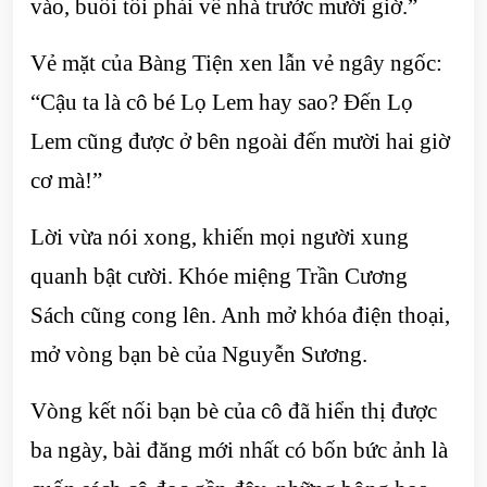
vào, buổi tối phải về nhà trước mười giờ.”
Vẻ mặt của Bàng Tiện xen lẫn vẻ ngây ngốc:
“Cậu ta là cô bé Lọ Lem hay sao? Đến Lọ
Lem cũng được ở bên ngoài đến mười hai giờ
cơ mà!”
Lời vừa nói xong, khiến mọi người xung
quanh bật cười. Khóe miệng Trần Cương
Sách cũng cong lên. Anh mở khóa điện thoại,
mở vòng bạn bè của Nguyễn Sương.
Vòng kết nối bạn bè của cô đã hiển thị được
ba ngày, bài đăng mới nhất có bốn bức ảnh là