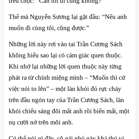
trêu chọc: “Cần tôi đi cùng không?”
Thế mà Nguyễn Sương lại gật đầu: “Nếu anh
muốn đi cùng tôi, cũng được.”
Những lời này rơi vào tai Trần Cương Sách
không hiểu sao lại có cảm giác quen thuộc.
Khi nhớ lại những lời quen thuộc này từng
phát ra từ chính miệng mình – “Muốn thì cứ
việc nói to lên” – một làn khói đỏ rực cháy
trên đầu ngón tay của Trần Cương Sách, làn
khói chiếu sáng đôi mắt anh rồi biến mất, một
nụ cười nở trên môi anh.
Có thể nói gì đây, cô gái nhỏ này khá thú vị.