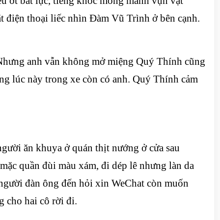
ếu ớt bất lực, tiếng khóc mỏng manh vụn vặt
t điện thoại liếc nhìn Đàm Vũ Trình ở bên cạnh.
h. Nhưng anh vẫn không mở miệng Quý Thính cũng
ưng lúc này trong xe còn có anh. Quý Thính cảm
người ăn khuya ở quán thịt nướng ở cửa sau
à mặc quần đùi màu xám, đi dép lê nhưng làn da
ăm người đàn ông đến hỏi xin WeChat còn muốn
 cho hai cô rời đi.