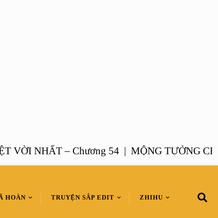
I NHẤT – Chương 54 |
MỘNG TƯỞNG CHANH 
Ã HOÀN
TRUYỆN SẮP EDIT
ZHIHU