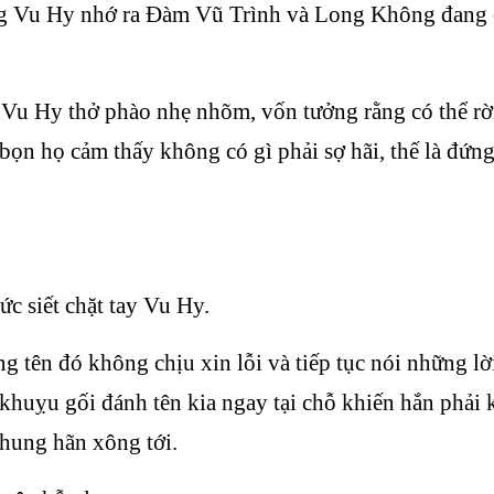
g Vu Hy nhớ ra Đàm Vũ Trình và Long Không đang ở 
Vu Hy thở phào nhẹ nhõm, vốn tưởng rằng có thể rời
c, bọn họ cảm thấy không có gì phải sợ hãi, thế là đ
c siết chặt tay Vu Hy.
g tên đó không chịu xin lỗi và tiếp tục nói những lờ
 khuỵu gối đánh tên kia ngay tại chỗ khiến hắn phả
 hung hãn xông tới.