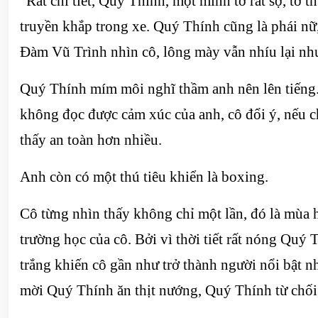
“Rất chi tiết, Quý Thính, một mình tớ rất sợ, tớ
truyền khắp trong xe. Quý Thính cũng là phái nữ,
Đàm Vũ Trình nhìn cô, lông mày vẫn nhíu lại nh
Quý Thính mím môi nghĩ thầm anh nên lên tiếng.
không đọc được cảm xúc của anh, cô đổi ý, nếu c
thấy an toàn hơn nhiều.
Anh còn có một thú tiêu khiển là boxing.
Cô từng nhìn thấy không chỉ một lần, đó là mùa 
trường học của cô. Bởi vì thời tiết rất nóng Quý
trắng khiến cô gần như trở thành người nổi bật 
mời Quý Thính ăn thịt nướng, Quý Thính từ chối, 