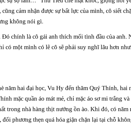
 thực sự sợ lắm…” Thư Tiêu che mặt khóc, giọng nói y
 cũng cảm nhận được sự bất lực của mình, cô siết chặ
ưng không nói gì.
 Đó chính là cô gái anh thích mối tình đầu của an
hỉ có một mình có lẽ cô sẽ phải suy nghĩ lâu hơn nh
hè năm hai đại học, Vu Hy đến thăm Quý Thính, hai 
 Thính mặc quần áo mát mẻ, chỉ mặc áo sơ mi trắng v
nhất trong nhà hàng thịt nướng ồn ào. Khi đó, có n
đối phương thẹn quá hóa giận chặn lại tại chỗ không