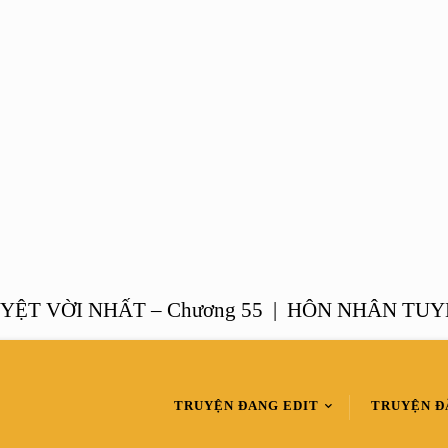
VỜI NHẤT – Chương 55 |
HÔN NHÂN TUYỆT VỜ
TRUYỆN ĐANG EDIT
TRUYỆN Đ