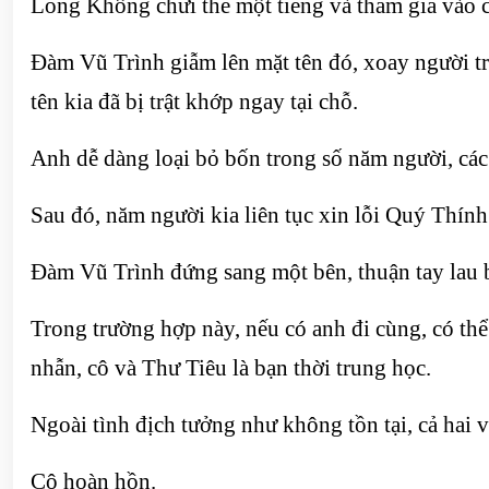
Long Không chửi thề một tiếng và tham gia vào 
Đàm Vũ Trình giẫm lên mặt tên đó, xoay người tr
tên kia đã bị trật khớp ngay tại chỗ.
Anh dễ dàng loại bỏ bốn trong số năm người, các
Sau đó, năm người kia liên tục xin lỗi Quý Thính
Đàm Vũ Trình đứng sang một bên, thuận tay lau bụ
Trong trường hợp này, nếu có anh đi cùng, có thể
nhẫn, cô và Thư Tiêu là bạn thời trung học.
Ngoài tình địch tưởng như không tồn tại, cả hai 
Cô hoàn hồn.