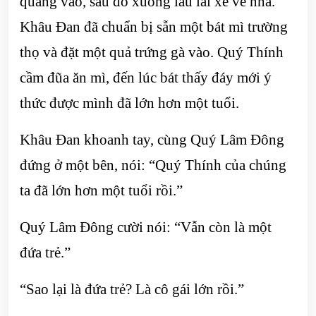
quàng vào, sau đó xuống lầu lái xe về nhà.
Khâu Đan đã chuẩn bị sẵn một bát mì trường
thọ và đặt một quả trứng gà vào. Quý Thính
cầm đũa ăn mì, đến lúc bát thấy đáy mới ý
thức được mình đã lớn hơn một tuổi.
Khâu Đan khoanh tay, cùng Quý Lâm Đông
đứng ở một bên, nói: “Quý Thính của chúng
ta đã lớn hơn một tuổi rồi.”
Quý Lâm Đông cười nói: “Vẫn còn là một
đứa trẻ.”
“Sao lại là đứa trẻ? Là cô gái lớn rồi.”