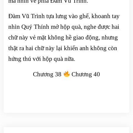
mà nhìn về phía Đàm Vũ Trình.
Đàm Vũ Trình tựa lưng vào ghế, khoanh tay
nhìn Quý Thính mở hộp quà, nghe được hai
chữ này vẻ mặt không hề giao động, nhưng
thật ra hai chữ này lại khiến anh không còn
hứng thú với hộp quà nữa.
Chương 38
Chương 40
Điều