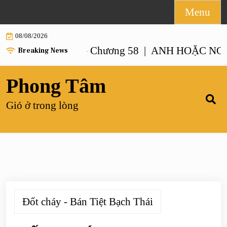
Skip
Menu
to
08/08/2026
content
NHƯ ANH – Chương 58 |
ANH HOẶC NGƯỜI GI
Breaking News
Phong Tâm
Gió ở trong lòng
Đốt cháy - Bán Tiệt Bạch Thái