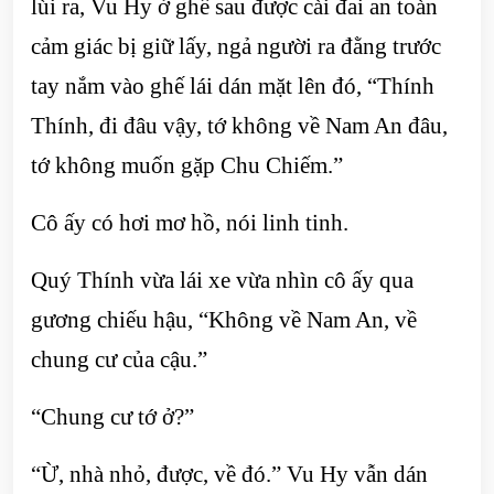
lùi ra, Vu Hy ở ghế sau được cài đai an toàn
cảm giác bị giữ lấy, ngả người ra đằng trước
tay nắm vào ghế lái dán mặt lên đó, “Thính
Thính, đi đâu vậy, tớ không về Nam An đâu,
tớ không muốn gặp Chu Chiếm.”
Cô ấy có hơi mơ hồ, nói linh tinh.
Quý Thính vừa lái xe vừa nhìn cô ấy qua
gương chiếu hậu, “Không về Nam An, về
chung cư của cậu.”
“Chung cư tớ ở?”
“Ừ, nhà nhỏ, được, về đó.” Vu Hy vẫn dán