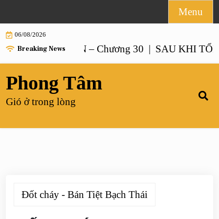
Skip
Menu
to
06/08/2026
content
O NUÔI CON – Chương 30 |
SAU KHI TỔNG TÀI
Breaking News
Phong Tâm
Gió ở trong lòng
Đốt cháy - Bán Tiệt Bạch Thái