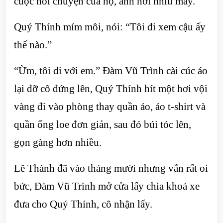
cuộc nói chuyện của họ, anh hơi nhíu mày.
Quý Thính mím môi, nói: “Tôi đi xem cậu ấy
thế nào.”
“Ừm, tôi đi với em.” Đàm Vũ Trình cài cúc áo
lại đỡ cô đứng lên, Quý Thính hít một hơi vội
vàng đi vào phòng thay quần áo, áo t-shirt và
quần ống loe đơn giản, sau đó búi tóc lên,
gọn gàng hơn nhiều.
Lê Thành đã vào tháng mười nhưng vẫn rất oi
bức, Đàm Vũ Trình mở cửa lấy chìa khoá xe
đưa cho Quý Thính, cô nhận lấy.