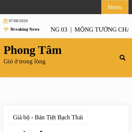
Skip
Menu
to
07/08/2026
content
NH – CHƯƠNG 03 |
MỘNG TƯỞNG CHANH XA
Breaking News
Phong Tâm
Gió ở trong lòng
Giả bộ - Bán Tiệt Bạch Thái