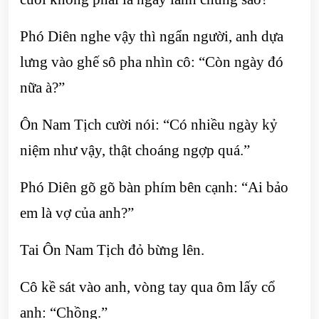
Phó Diên nghe vậy thì ngẩn người, anh dựa
lưng vào ghế sô pha nhìn cô: “Còn ngày đó
nữa à?”
Ôn Nam Tịch cười nói: “Có nhiều ngày kỷ
niệm như vậy, thật choáng ngợp quá.”
Phó Diên gõ gõ bàn phím bên cạnh: “Ai bảo
em là vợ của anh?”
Tai Ôn Nam Tịch đỏ bừng lên.
Cô kề sát vào anh, vòng tay qua ôm lấy cổ
anh: “Chồng.”