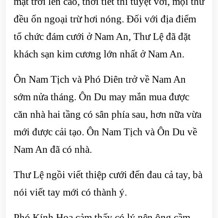
mặt trời lên cao, thời tiết thì tuyệt vời, mọi thứ
đều ổn ngoại trừ hơi nóng. Đối với địa điểm
tổ chức đám cưới ở Nam An, Thư Lệ đã đặt
khách sạn kim cương lớn nhất ở Nam An.
Ôn Nam Tịch và Phó Diên trở về Nam An
sớm nửa tháng. Ôn Du may mắn mua được
căn nhà hai tầng có sân phía sau, hơn nữa vừa
mới được cải tạo. Ôn Nam Tịch và Ôn Du về
Nam An đã có nhà.
Thư Lệ ngồi viết thiệp cưới đến đau cả tay, bà
nói viết tay mới có thành ý.
Phó Kính Hoa cảm thấy có lý nên ông cầm