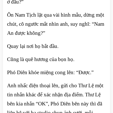
ở đâu?”
Ôn Nam Tịch lật qua vài hình mẫu, dừng một
chút, cô ngước mắt nhìn anh, suy nghĩ: “Nam
An được không?”
Quay lại nơi họ bắt đầu.
Cũng là quê hương của bọn họ.
Phó Diên khóe miệng cong lên: “Được.”
Anh nhấc điện thoại lên, gửi cho Thư Lệ một
tin nhắn khác để xác nhận địa điểm. Thư Lệ
bên kia nhắn “OK”, Phó Diên bên này thì đã
liên hệ với ba studio chụp ảnh cưới, mỗi