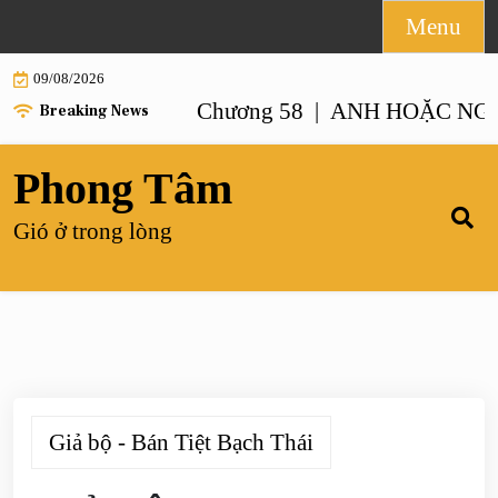
Skip
Menu
to
09/08/2026
content
NHƯ ANH – Chương 58 |
ANH HOẶC NGƯỜI GI
Breaking News
Phong Tâm
Gió ở trong lòng
Giả bộ - Bán Tiệt Bạch Thái