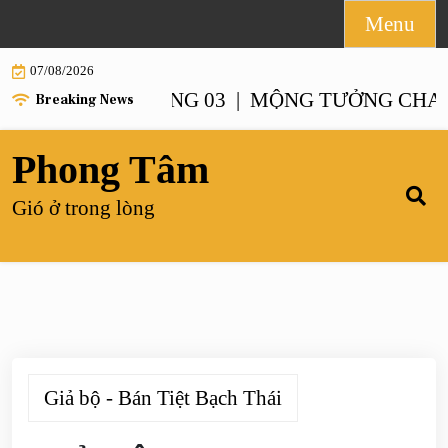
Skip
Menu
to
07/08/2026
content
NH – CHƯƠNG 03 |
MỘNG TƯỞNG CHANH XA
Breaking News
Phong Tâm
Gió ở trong lòng
Giả bộ - Bán Tiệt Bạch Thái