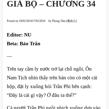
GIẢ BỘ – CHƯƠNG 34
Posted on
10/02/2024
17/02/2024
by
Phong Tâm (風在心)
Editor: NU
Beta: Bảo Trân
—
Trên tay cầm ly nước trở lại chỗ ngồi, Ôn
Nam Tịch nhìn thấy trên bàn còn có một cái
hộp, đặt ly xuống hỏi Trần Phi bên cạnh:
“Đây là cái gì vậy? Ở đâu ra thế?”
Cả người Trần Phi ngồi phịch xuống dựa vào