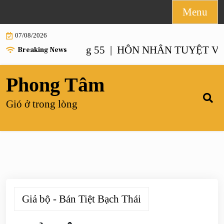
Skip
Menu
to
07/08/2026
content
ẤT – Chương 55 |
HÔN NHÂN TUYỆT VỜI NHẤ
Breaking News
Phong Tâm
Gió ở trong lòng
Giả bộ - Bán Tiệt Bạch Thái