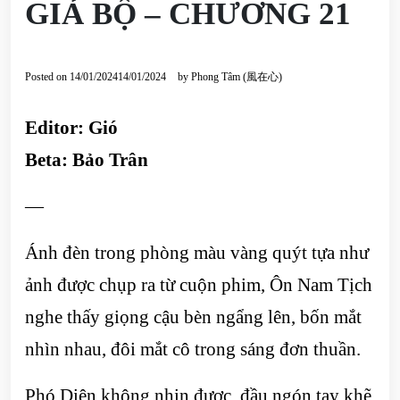
GIẢ BỘ – CHƯƠNG 21
Posted on
14/01/2024
14/01/2024
by
Phong Tâm (風在心)
Editor:
Gió
Beta:
Bảo Trân
—
Ánh đèn trong phòng màu vàng quýt tựa như
ảnh được chụp ra từ cuộn phim, Ôn Nam Tịch
nghe thấy giọng cậu bèn ngẩng lên, bốn mắt
nhìn nhau, đôi mắt cô trong sáng đơn thuần.
Phó Diên không nhịn được, đầu ngón tay khẽ