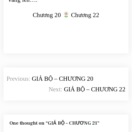
Chương 20
Chương 22
Điều
Previous:
GIẢ BỘ – CHƯƠNG 20
hướng
Next:
GIẢ BỘ – CHƯƠNG 22
bài
viết
One thought on “
GIẢ BỘ – CHƯƠNG 21
”