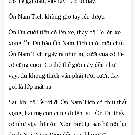
Cô Tề gật đầu, vẫy tay “Cô đi đây.”
Ôn Nam Tịch không giơ tay lên được.
Ôn Du cười tiễn cô lên xe, thấy cô Tề lên xe
xong Ôn Du bảo Ôn Nam Tịch cười một chút,
Ôn Nam Tịch ngây ra nhìn nụ cười của cô Tề
cô cũng cười. Có thể thế giới này đều như
vậy, dù không thích vẫn phải tươi cười, đây
gọi là lớp mặt nạ.
Sau khi cô Tề rời đi Ôn Nam Tịch có chút thất
vọng, hai mẹ con cùng đi lên lầu, Ôn Du thấy
cô như vậy thì nói: “Con biết tại sao bà nội lại
thích Ngu Viện Viện đến vậy không?”