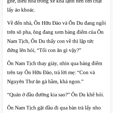
ghế, điều hoà trong xe khá lạnh nên ôm chặt
lấy áo khoác.
Về đến nhà, Ôn Hữu Đào và Ôn Du đang ngồi
trên sô pha, ông đang xem bảng điểm của Ôn
Nam Tịch, Ôn Du thấy con về thì lập tức
đứng lên hỏi, “Tối con ăn gì vậy?”
Ôn Nam Tịch thay giày, nhìn qua bảng điểm
trên tay Ôn Hữu Đào, trả lời mẹ: “Con và
Nguyên Thư ăn gà hầm, khá ngon.”
“Quán ở đầu đường kia sao?” Ôn Du khẽ hỏi.
Ôn Nam Tịch gật đầu đi qua bàn trà lấy nho