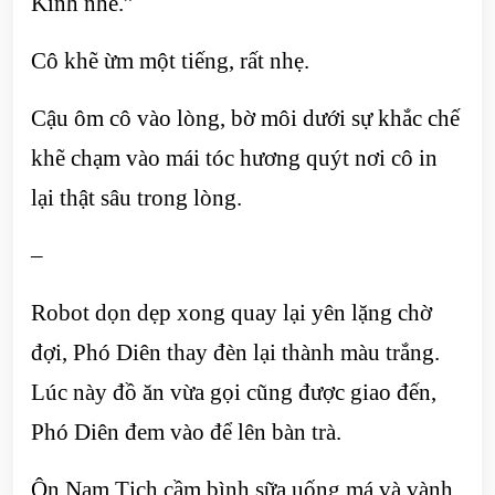
Kinh nhé.”
Cô khẽ ừm một tiếng, rất nhẹ.
Cậu ôm cô vào lòng, bờ môi dưới sự khắc chế
khẽ chạm vào mái tóc hương quýt nơi cô in
lại thật sâu trong lòng.
–
Robot dọn dẹp xong quay lại yên lặng chờ
đợi, Phó Diên thay đèn lại thành màu trắng.
Lúc này đồ ăn vừa gọi cũng được giao đến,
Phó Diên đem vào để lên bàn trà.
Ôn Nam Tịch cầm bình sữa uống má và vành