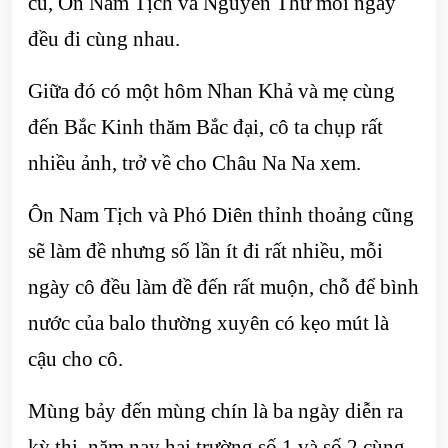
cũ, Ôn Nam Tịch và Nguyên Thư mỗi ngày
đều đi cùng nhau.
Giữa đó có một hôm Nhan Khả và mẹ cùng
đến Bắc Kinh thăm Bắc đại, cô ta chụp rất
nhiều ảnh, trở về cho Châu Na Na xem.
Ôn Nam Tịch và Phó Diên thỉnh thoảng cũng
sẽ làm đề nhưng số lần ít đi rất nhiều, mỗi
ngày cô đều làm đề đến rất muộn, chỗ để bình
nước của balo thường xuyên có kẹo mút là
cậu cho cô.
Mùng bảy đến mùng chín là ba ngày diễn ra
kỳ thi, năm nay hai trường số 1 và số 2 cùng