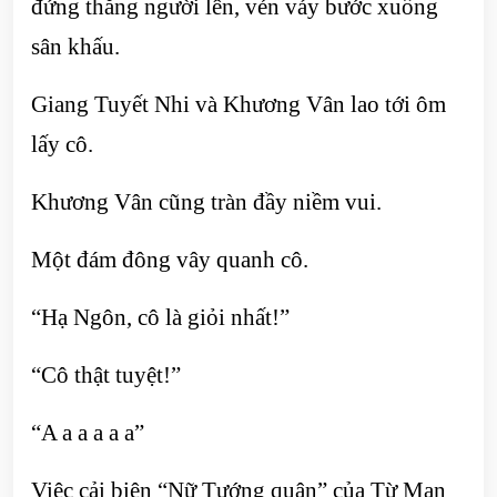
đứng thẳng người lên, vén váy bước xuống
sân khấu.
Giang Tuyết Nhi và Khương Vân lao tới ôm
lấy cô.
Khương Vân cũng tràn đầy niềm vui.
Một đám đông vây quanh cô.
“Hạ Ngôn, cô là giỏi nhất!”
“Cô thật tuyệt!”
“A a a a a a”
Việc cải biên “Nữ Tướng quân” của Từ Mạn