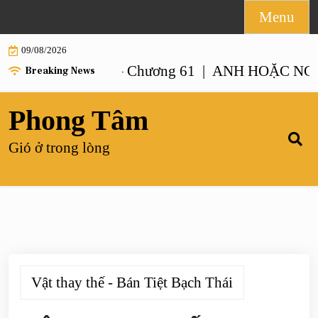
Skip
Menu
to
09/08/2026
content
 NHƯ ANH – Chương 61 |
ANH HOẶC NGƯỜI G
Breaking News
Phong Tâm
Gió ở trong lòng
Vật thay thế - Bán Tiệt Bạch Thái