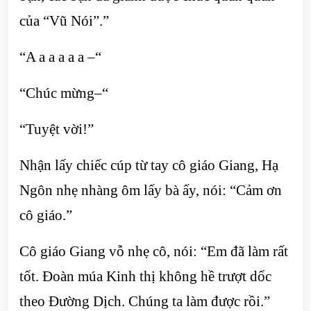
của “Vũ Nói”.”
“A a a a a a –“
“Chúc mừng–“
“Tuyệt vời!”
Nhận lấy chiếc cúp từ tay cô giáo Giang, Hạ
Ngôn nhẹ nhàng ôm lấy bà ấy, nói: “Cảm ơn
cô giáo.”
Cô giáo Giang vỗ nhẹ cô, nói: “Em đã làm rất
tốt. Đoàn múa Kinh thị không hề trượt dốc
theo Đường Dịch. Chúng ta làm được rồi.”