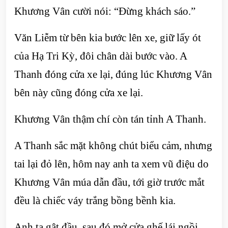
Khương Vân cười nói: “Đừng khách sáo.”
Văn Liễm từ bên kia bước lên xe, giữ lấy ót
của Hạ Tri Kỳ, đôi chân dài bước vào. A
Thanh đóng cửa xe lại, đúng lúc Khương Vân
bên này cũng đóng cửa xe lại.
Khương Vân thậm chí còn tán tỉnh A Thanh.
A Thanh sắc mặt không chút biểu cảm, nhưng
tai lại đỏ lên, hôm nay anh ta xem vũ điệu do
Khương Vân múa dẫn đầu, tới giờ trước mắt
đều là chiếc váy trắng bồng bềnh kia.
Anh ta gật đầu, sau đó mở cửa ghế lái ngồi