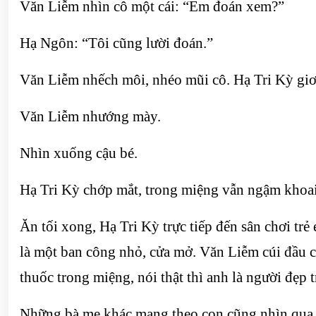
Văn Liễm nhìn cô một cái: “Em đoán xem?”
Hạ Ngôn: “Tôi cũng lười đoán.”
Văn Liễm nhếch môi, nhéo mũi cô. Hạ Tri Kỳ gi
Văn Liễm nhướng mày.
Nhìn xuống cậu bé.
Hạ Tri Kỳ chớp mắt, trong miệng vẫn ngậm khoai
Ăn tối xong, Hạ Tri Kỳ trực tiếp đến sân chơi t
là một ban công nhỏ, cửa mở. Văn Liễm cúi đầu 
thuốc trong miệng, nói thật thì anh là người đẹp
Những bà mẹ khác mang theo con cũng nhìn qua