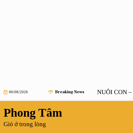
Skip
SAU KHI TỔNG TÀI BÁ ĐẠO NUÔI CON – Chươ
Breaking News
06/08/2026
to
content
Phong Tâm
Gió ở trong lòng