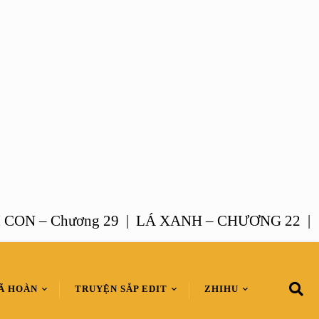
 – Chương 29 |
LÁ XANH – CHƯƠNG 22 |
HÔN
Ã HOÀN
TRUYỆN SẮP EDIT
ZHIHU