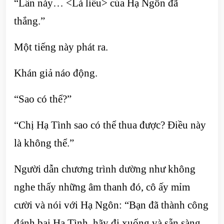
“Lần này… <Lá liễu> của Hạ Ngôn đã
thắng.”
Một tiếng này phát ra.
Khán giả náo động.
“Sao có thể?”
“Chị Hạ Tình sao có thể thua được? Điều này
là không thể.”
Người dẫn chương trình dường như không
nghe thấy những âm thanh đó, cô ấy mỉm
cười và nói với Hạ Ngôn: “Bạn đã thành công
đánh bại Hạ Tình, hãy đi xuống và sẵn sàng