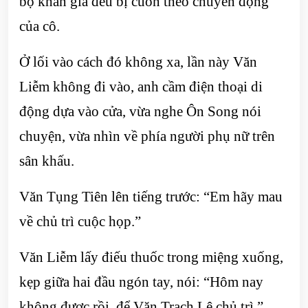
bộ khán giả đều bị cuốn theo chuyển động
của cô.
Ở lối vào cách đó không xa, lần này Văn
Liễm không đi vào, anh cầm điện thoại di
động dựa vào cửa, vừa nghe Ôn Song nói
chuyện, vừa nhìn về phía người phụ nữ trên
sân khấu.
Văn Tụng Tiên lên tiếng trước: “Em hãy mau
về chủ trì cuộc họp.”
Văn Liễm lấy điếu thuốc trong miệng xuống,
kẹp giữa hai đầu ngón tay, nói: “Hôm nay
không được rồi, để Văn Trạch Lệ chủ trì.”