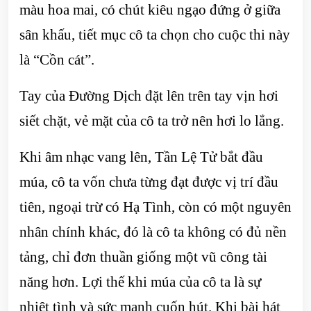
màu hoa mai, có chút kiêu ngạo đứng ở giữa
sân khấu, tiết mục cô ta chọn cho cuộc thi này
là “Cồn cát”.
Tay của Đường Dịch đặt lên trên tay vịn hơi
siết chặt, vẻ mặt của cô ta trở nên hơi lo lắng.
Khi âm nhạc vang lên, Tần Lệ Tử bắt đầu
múa, cô ta vốn chưa từng đạt được vị trí đầu
tiên, ngoại trừ có Hạ Tình, còn có một nguyên
nhân chính khác, đó là cô ta không có đủ nền
tảng, chỉ đơn thuần giống một vũ công tài
năng hơn. Lợi thế khi múa của cô ta là sự
nhiệt tình và sức mạnh cuốn hút. Khi bài hát