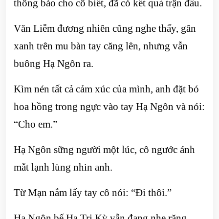
thông báo cho cô biết, đã có kết quả trận đấu.
Văn Liễm đương nhiên cũng nghe thấy, gân
xanh trên mu bàn tay căng lên, nhưng vẫn
buông Hạ Ngôn ra.
Kìm nén tất cả cảm xúc của mình, anh đặt bó
hoa hồng trong ngực vào tay Hạ Ngôn và nói:
“Cho em.”
Hạ Ngôn sững người một lúc, cô ngước ánh
mắt lạnh lùng nhìn anh.
Từ Mạn nắm lấy tay cô nói: “Đi thôi.”
Hạ Ngôn bế Hạ Tri Kỳ vẫn đang nhe răng