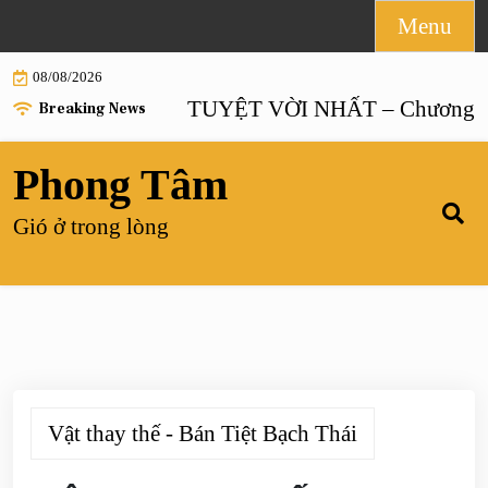
Skip
Menu
to
08/08/2026
content
HÔN NHÂN TUYỆT VỜI NHẤT – Chương 55 |
Breaking News
Phong Tâm
Gió ở trong lòng
Vật thay thế - Bán Tiệt Bạch Thái