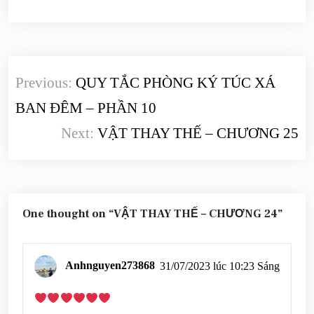
Điều
Previous:
QUY TẮC PHÒNG KÝ TÚC XÁ
hướng
BAN ĐÊM – PHẦN 10
bài
Next:
VẬT THAY THẾ – CHƯƠNG 25
viết
One thought on “
VẬT THAY THẾ – CHƯƠNG 24
”
Anhnguyen273868
31/07/2023 lúc 10:23 Sáng