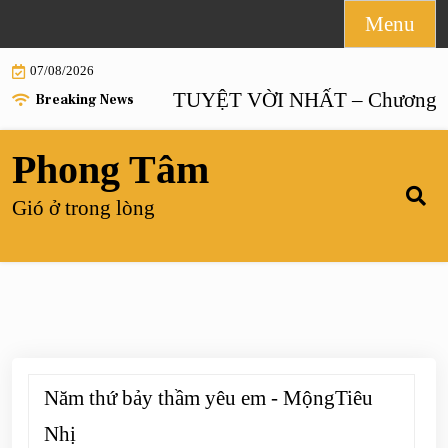
Skip
Menu
to
07/08/2026
content
HÔN NHÂN TUYỆT VỜI NHẤT – Chương 55 |
Breaking News
Phong Tâm
Gió ở trong lòng
Năm thứ bảy thầm yêu em - MộngTiêu
Nhị