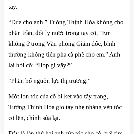
tay.
“Đưa cho anh.” Tưởng Thịnh Hòa không cho
phân trần, đổi ly nước trong tay cô, “Em
không ở trong Văn phòng Giám đốc, bình
thường không tiện pha cà phê cho em.” Anh
lại hỏi cô: “Họp gì vậy?”
“Phân bổ nguồn lực thị trường.”
Một lọn tóc của cô bị kẹt vào tây trang,
Tưởng Thịnh Hòa giơ tay nhẹ nhàng vén tóc
cô lên, chỉnh sửa lại.
Đây là lần thứ hai anh sửa tóc cho cô, trái tim