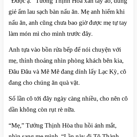
“Được ạ.” Tưởng Thịnh Hòa xắn tay áo, dùng
giẻ ẩm lau sạch bàn nấu ăn. Mẹ anh hiếm khi
nấu ăn, anh cũng chưa bao giờ được mẹ tự tay
làm món mì cho mình trước đây.
Anh tựa vào bồn rửa bếp để nói chuyện với
mẹ, thỉnh thoảng nhìn phòng khách bên kia,
Đâu Đâu và Mê Mê đang dính lấy Lạc Kỳ, cô
đang cho chúng ăn quà vặt.
Số lần cô tới đây ngày càng nhiều, cho nên cô
dần không còn rụt rè nữa.
“Mẹ,” Tưởng Thịnh Hòa thu hồi ánh mắt,
nhìn sang mẹ mình, “Lần này đi Tô Thành,