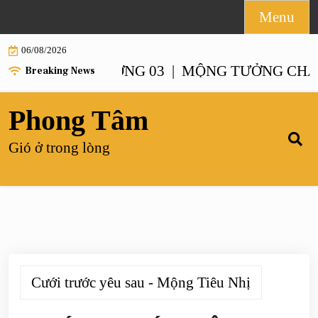
Skip
Menu
to
06/08/2026
content
NH – CHƯƠNG 03 |
MỘNG TƯỞNG CHANH XA
Breaking News
Phong Tâm
Gió ở trong lòng
Cưới trước yêu sau - Mộng Tiêu Nhị