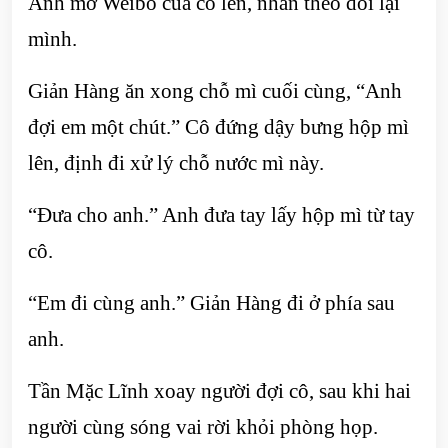
Anh mở Weibo của cô lên, nhấn theo dõi lại
mình.
Giản Hàng ăn xong chỗ mì cuối cùng, “Anh
đợi em một chút.” Cô đứng dậy bưng hộp mì
lên, định đi xử lý chỗ nước mì này.
“Đưa cho anh.” Anh đưa tay lấy hộp mì từ tay
cô.
“Em đi cùng anh.” Giản Hàng đi ở phía sau
anh.
Tần Mặc Lĩnh xoay người đợi cô, sau khi hai
người cùng sóng vai rời khỏi phòng họp.