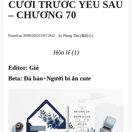
CƯỚI TRƯỚC YÊU SAU
– CHƯƠNG 70
Posted on
20/06/2022
15/07/2022
by
Phong Tâm (風在心)
Hôn lễ (1)
Editor: Gió
Beta:
Đá bào
+
Người bí ẩn cute