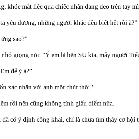
 khóe mắt liếc qua chiếc nhẫn dang đeo trên tay mì
ta yêu đương, những người khác đều biết hết rồi à?”
 ứng sao?”
hỏ giọng nói: “Ý em là bên SU kìa, mấy người Tiểu
“Em để ý à?”
n xác nhận với anh một chút thôi.’
iêm rồi nên cũng không tính giấu diếm nữa.
i đã có ý định công khai, chỉ là chưa tìm thấy cơ hộ