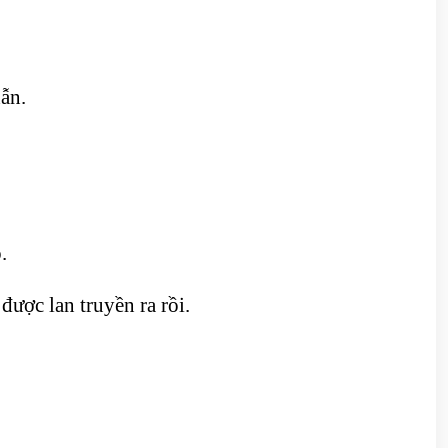
ẫn.
.
ược lan truyền ra rồi.