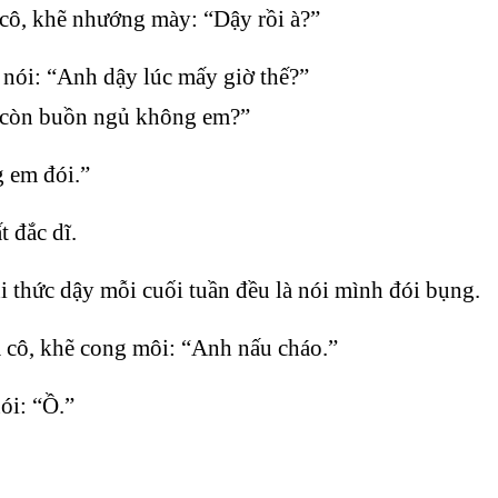
cô, khẽ nhướng mày: “Dậy rồi à?”
ói: “Anh dậy lúc mấy giờ thế?”
, còn buồn ngủ không em?”
 em đói.”
t đắc dĩ.
i thức dậy mỗi cuối tuần đều là nói mình đói bụng.
 cô, khẽ cong môi: “Anh nấu cháo.”
ói: “Ồ.”