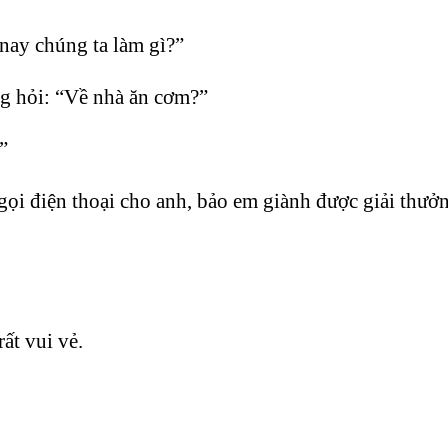
nay chúng ta làm gì?”
g hỏi: “Về nhà ăn cơm?”
”
ọi điện thoại cho anh, bảo em giành được giải thưở
ất vui vẻ.