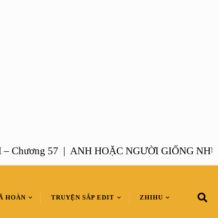
ương 57 |
ANH HOẶC NGƯỜI GIỐNG NHƯ ANH 
Ã HOÀN
TRUYỆN SẮP EDIT
ZHIHU