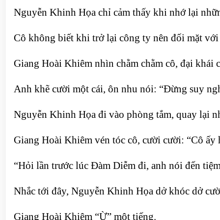
Nguyễn Khinh Họa chỉ cảm thấy khi nhớ lại nhữn
Cô không biết khi trở lại công ty nên đối mặt v
Giang Hoài Khiêm nhìn chằm chằm cô, đại khái cũ
Anh khẽ cười một cái, ôn nhu nói: “Đừng suy ngh
Nguyễn Khinh Họa đi vào phòng tắm, quay lại nh
Giang Hoài Khiêm vén tóc cô, cười cười: “Cô ấy 
“Hỏi lần trước lúc Đàm Diễm đi, anh nói đến tiệm 
Nhắc tới đây, Nguyễn Khinh Họa dở khóc dở cườ
Giang Hoài Khiêm “Ừ” một tiếng.