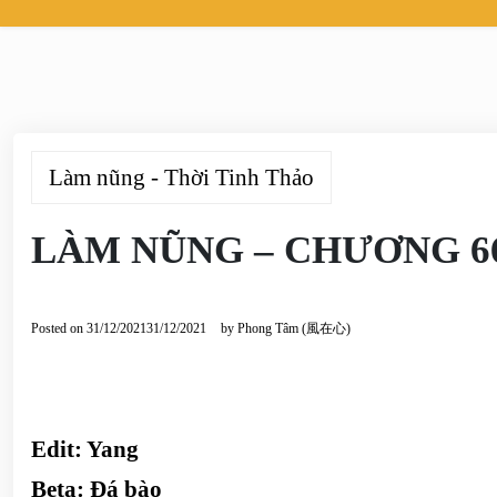
Làm nũng - Thời Tinh Thảo
LÀM NŨNG – CHƯƠNG 6
Posted on
31/12/2021
31/12/2021
by
Phong Tâm (風在心)
Edit: Yang
Beta:
Đá bào