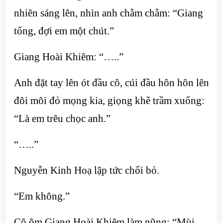
nhiên sáng lên, nhìn anh chằm chằm: “Giang
tổng, đợi em một chút.”
Giang Hoài Khiêm: “…..”
Anh đặt tay lên ót đầu cô, cúi đầu hôn hôn lên
đôi môi đỏ mọng kia, giọng khẽ trầm xuống:
“Là em trêu chọc anh.”
“…..”
Nguyễn Kinh Hoạ lập tức chối bỏ.
“Em không.”
Cô ôm Giang Hoài Khiêm làm nũng: “Mùi