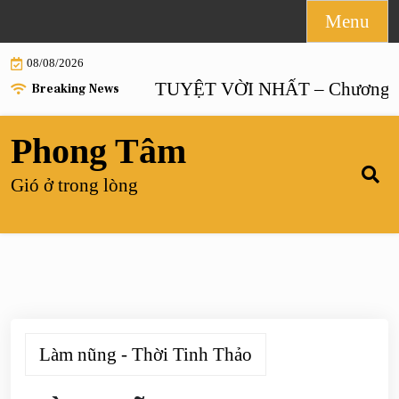
Skip
Menu
to
08/08/2026
content
HÔN NHÂN TUYỆT VỜI NHẤT – Chương 55 |
Breaking News
Phong Tâm
Gió ở trong lòng
Làm nũng - Thời Tinh Thảo