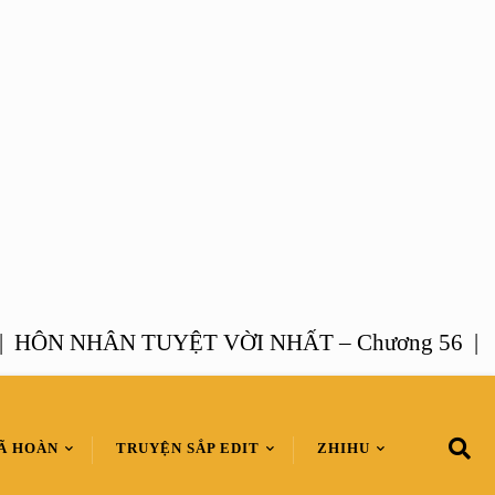
N NHÂN TUYỆT VỜI NHẤT – Chương 56 |
LÁ 
Ã HOÀN
TRUYỆN SẮP EDIT
ZHIHU