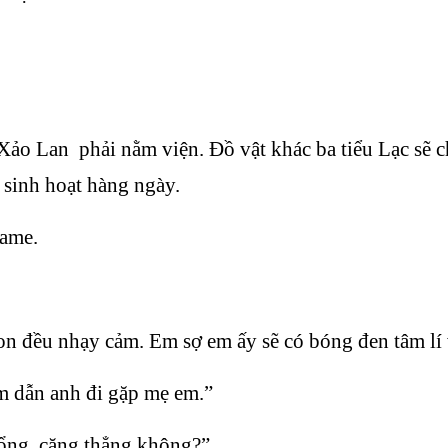
g Xảo Lan phải nằm viện. Đồ vật khác ba tiểu Lạc s
 sinh hoạt hàng ngày.
game.
 đều nhạy cảm. Em sợ em ấy sẽ có bóng đen tâm lí v
m dẫn anh đi gặp mẹ em.”
tổng, căng thẳng không?”