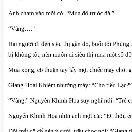
Anh chạm vào môi cô: “Mua đồ trước đã.”
“Vâng….”
Hai người đi đến siêu thị gần đó, buổi tối Phùn
bị không tốt, nên muốn đi siêu thị mua một số đồ
Mua xong, cô thuận tay lấy một chiếc máy chơi 
Giang Hoài Khiêm nhướng mày: “Cho tiểu Lạc?”
“Vâng.” Nguyễn Khinh Họa suy nghĩ nói: “Trẻ con
Nguyễn Khinh Họa nhìn anh một cái: “Đi thôi, e
Đôi mắt cô cố nén ý cười, trêu chọc nói: “Giang 