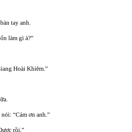
bàn tay anh.
ốn làm gì à?”
“Giang Hoài Khiêm.”
ữa.
 nói: “Cảm ơn anh.”
Được rồi.”