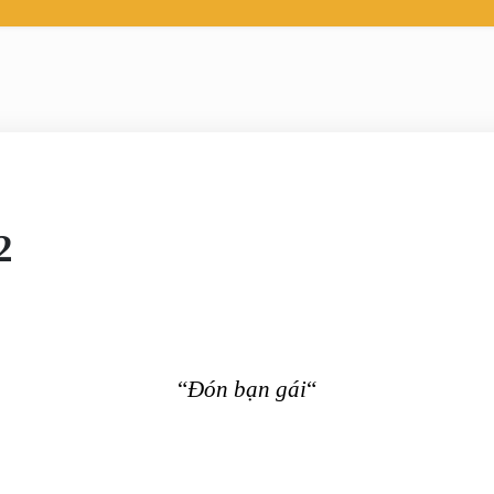
2
“
Đón bạn gái
“