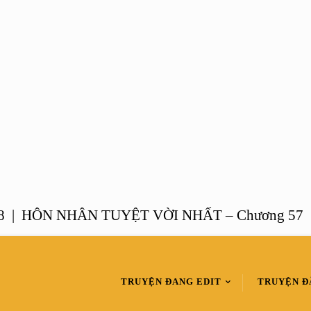
HÔN NHÂN TUYỆT VỜI NHẤT – Chương 57 |
HÔ
TRUYỆN ĐANG EDIT
TRUYỆN Đ