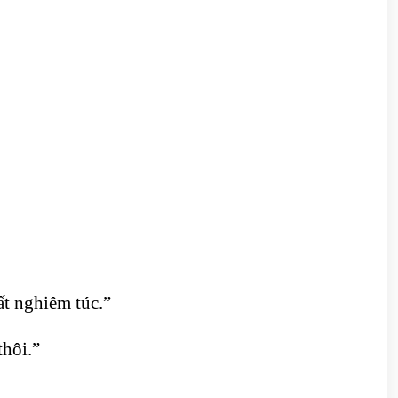
ất nghiêm túc.”
hôi.”