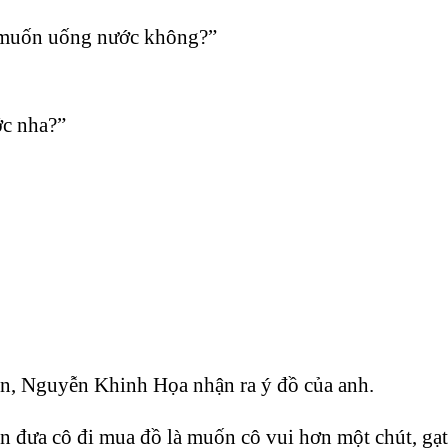
m muốn uống nước không?”
ớc nha?”
n, Nguyễn Khinh Họa nhận ra ý đồ của anh.
ốn đưa cô đi mua đồ là muốn cô vui hơn một chút, g