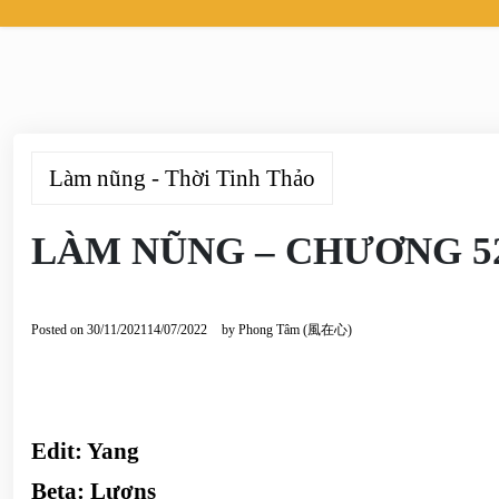
Làm nũng - Thời Tinh Thảo
LÀM NŨNG – CHƯƠNG 5
Posted on
30/11/2021
14/07/2022
by
Phong Tâm (風在心)
Edit: Yang
Beta: Lươns