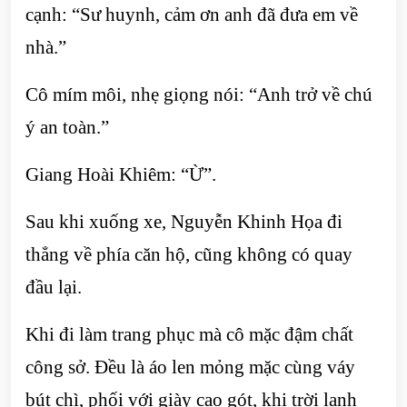
cạnh: “Sư huynh, cảm ơn anh đã đưa em về
nhà.”
Cô mím môi, nhẹ giọng nói: “Anh trở về chú
ý an toàn.”
Giang Hoài Khiêm: “Ừ”.
Sau khi xuống xe, Nguyễn Khinh Họa đi
thẳng về phía căn hộ, cũng không có quay
đầu lại.
Khi đi làm trang phục mà cô mặc đậm chất
công sở. Đều là áo len mỏng mặc cùng váy
bút chì, phối với giày cao gót, khi trời lạnh