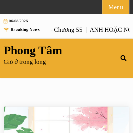
Skip
Menu
to
06/08/2026
content
NHƯ ANH – Chương 55 |
ANH HOẶC NGƯỜI GI
Breaking News
Phong Tâm
Gió ở trong lòng