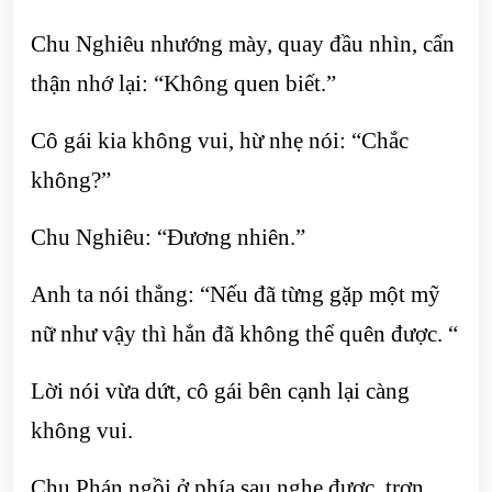
Chu Nghiêu nhướng mày, quay đầu nhìn, cẩn
thận nhớ lại: “Không quen biết.”
Cô gái kia không vui, hừ nhẹ nói: “Chắc
không?”
Chu Nghiêu: “Đương nhiên.”
Anh ta nói thẳng: “Nếu đã từng gặp một mỹ
nữ như vậy thì hẳn đã không thể quên được. “
Lời nói vừa dứt, cô gái bên cạnh lại càng
không vui.
Chu Phán ngồi ở phía sau nghe được, trợn