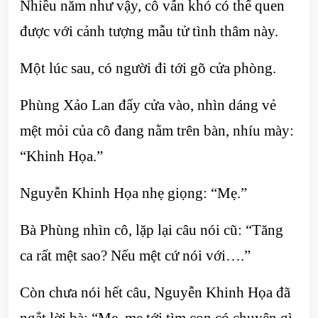
Nhiều năm như vậy, cô vẫn khó có thể quen
được với cảnh tượng mẫu tử tình thâm này.
Một lúc sau, có người đi tới gõ cửa phòng.
Phùng Xảo Lan đẩy cửa vào, nhìn dáng vẻ
mệt mỏi của cô đang nằm trên bàn, nhíu mày:
“Khinh Họa.”
Nguyễn Khinh Họa nhẹ giọng: “Mẹ.”
Bà Phùng nhìn cô, lặp lại câu nói cũ: “Tăng
ca rất mệt sao? Nếu mệt cứ nói với….”
Còn chưa nói hết câu, Nguyễn Khinh Họa đã
ngắt lời bà: “Mẹ, mẹ tới tìm con có chuyện gì