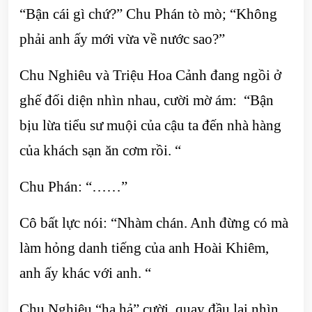
“Bận cái gì chứ?” Chu Phán tò mò; “Không
phải anh ấy mới vừa về nước sao?”
Chu Nghiêu và Triệu Hoa Cảnh đang ngồi ở
ghế đối diện nhìn nhau, cười mờ ám: “Bận
bịu lừa tiểu sư muội của cậu ta đến nhà hàng
của khách sạn ăn cơm rồi. “
Chu Phán: “……”
Cô bất lực nói: “Nhàm chán. Anh đừng có mà
làm hỏng danh tiếng của anh Hoài Khiêm,
anh ấy khác với anh. “
Chu Nghiêu “ha hả” cười, quay đầu lại nhìn