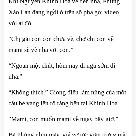
Khi Nguyễn Khinh Họa về đến nhà, Phùng
Xảo Lan đang ngồi ở trên sô pha gọi video
với ai đó.
“Chị gái con còn chưa về, chờ chị con về
mami sẽ về nhà với con.”
“Ngoan một chút, hôm nay đi ngủ sớm đi
nha.”
“Không thích.” Giọng điệu làm nũng của một
cậu bé vang lên rõ ràng bên tai Khinh Họa.
“Mami, con muốn mami về ngay bây giờ.”
Bà Phùng nhíu mày, giả vờ tức giận trừng mắt