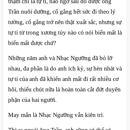
thậm chí là tự ti, nào ngờ sau đó được ông
Trần nuôi dưỡng, cố gắng hết sức đi theo lý
tưởng, cố gắng trở nên thật xuất sắc, nhưng sự
tự ti từ trong xương tủy nào có nói biến mất là
biến mất được chứ?
Những năm anh và Nhạc Ngưỡng đã bỏ lỡ
nhau, đa phần là do anh ích kỷ, sự hèn nhát và
tự ti của anh đã khiến anh mất đi rất nhiều cơ
hôi, thiếu chút nữa là hoàn toàn cắt đứt duyên
phận của hai người.
May mắn là Nhạc Ngưỡng vẫn kiên trì.
Thì ra ngoài ông Trần, anh cũng có thể có