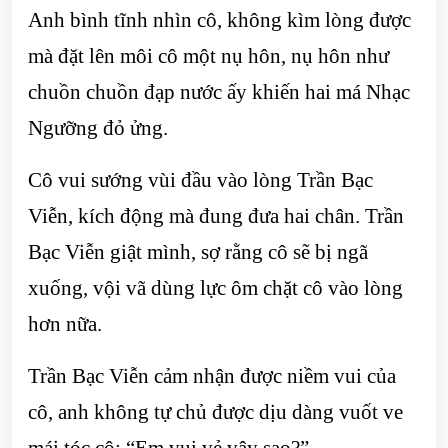
Anh bình tĩnh nhìn cô, không kìm lòng được
mà đặt lên môi cô một nụ hôn, nụ hôn như
chuồn chuồn đạp nước ấy khiến hai má Nhạc
Ngưỡng đỏ ửng.
Cô vui sướng vùi đầu vào lòng Trần Bạc
Viễn, kích động mà đung đưa hai chân. Trần
Bạc Viễn giật mình, sợ rằng cô sẽ bị ngã
xuống, vội vã dùng lực ôm chặt cô vào lòng
hơn nữa.
Trần Bạc Viễn cảm nhận được niềm vui của
cô, anh không tự chủ được dịu dàng vuốt ve
mái tóc cô: “Em vui vẻ vậy sao?”