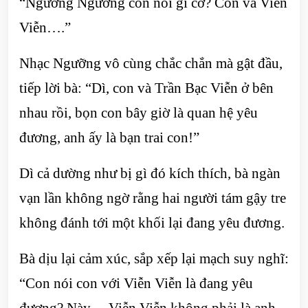
“Ngưỡng Ngưỡng con nói gì cơ? Con và Viễn
Viễn….”
Nhạc Ngưỡng vô cùng chắc chắn mà gật đầu,
tiếp lời bà: “Dì, con và Trần Bạc Viễn ở bên
nhau rồi, bọn con bây giờ là quan hệ yêu
đương, anh ấy là bạn trai con!”
Dì cả dường như bị gì đó kích thích, bà ngàn
vạn lần không ngờ rằng hai người tám gậy tre
không đánh tới một khối lại đang yêu đương.
Bà dịu lại cảm xúc, sắp xếp lại mạch suy nghĩ:
“Con nói con với Viễn Viễn là đang yêu
đương? Này….Viễn Viễn không phải là anh