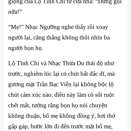
giọng của Lộ Tĩnh Chi từ cửa nhà: “Đừng gọi
nữa!”
“Mẹ!” Nhạc Ngưỡng nghe thấy rồi xoay
người lại, căng thẳng không thôi nhìn ba
người bọn họ.
Lộ Tĩnh Chi và Nhạc Thừa Du thái độ như
trước, nghiêm lúc lại có chút bất đắc dĩ, mà
gương mặt Trần Bạc Viễn lại không bộc lộ
chút cảm xúc nào, điều này làm cô sốt ruột
chết mất, tưởng rằng bọn họ nói chuyện
không thuận, bố mẹ không đồng ý, hơi thở
gấp gáp, bước lớn đi đến trước mặt bố mẹ,