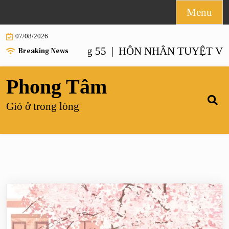
Skip
Menu
to
07/08/2026
content
HÔN NHÂN TUYỆT VỜI NHẤT
Breaking News
Phong Tâm
Gió ở trong lòng