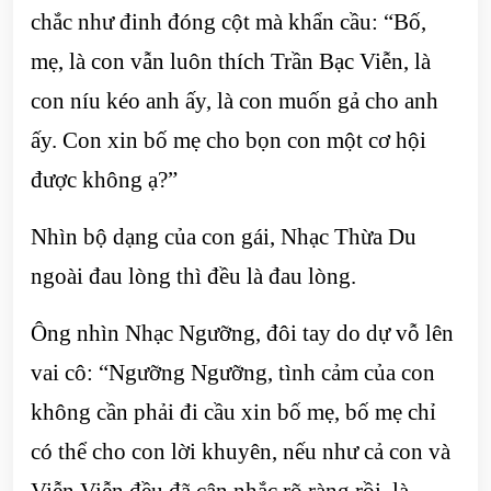
chắc như đinh đóng cột mà khẩn cầu: “Bố,
mẹ, là con vẫn luôn thích Trần Bạc Viễn, là
con níu kéo anh ấy, là con muốn gả cho anh
ấy. Con xin bố mẹ cho bọn con một cơ hội
được không ạ?”
Nhìn bộ dạng của con gái, Nhạc Thừa Du
ngoài đau lòng thì đều là đau lòng.
Ông nhìn Nhạc Ngưỡng, đôi tay do dự vỗ lên
vai cô: “Ngưỡng Ngưỡng, tình cảm của con
không cần phải đi cầu xin bố mẹ, bố mẹ chỉ
có thể cho con lời khuyên, nếu như cả con và
Viễn Viễn đều đã cân nhắc rõ ràng rồi, là