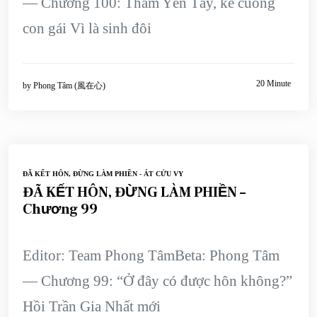
— Chương 100: Thẩm Yến Tây, kẻ cuồng
con gái Vì là sinh đôi
20 Minute
by
Phong Tâm (風在心)
ĐÃ KẾT HÔN, ĐỪNG LÀM PHIỀN - ÁT CỬU VY
ĐÃ KẾT HÔN, ĐỪNG LÀM PHIỀN –
Chương 99
Editor: Team Phong TâmBeta: Phong Tâm
— Chương 99: “Ở đây có được hôn không?”
Hồi Trần Gia Nhất mới