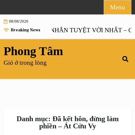
Skip
Menu
to
08/08/2026
content
HÔN NHÂN TUYỆT VỜI NHẤT – Chươ
Breaking News
Phong Tâm
Gió ở trong lòng
Danh mục:
Đã kết hôn, đừng làm
phiền – Át Cửu Vy