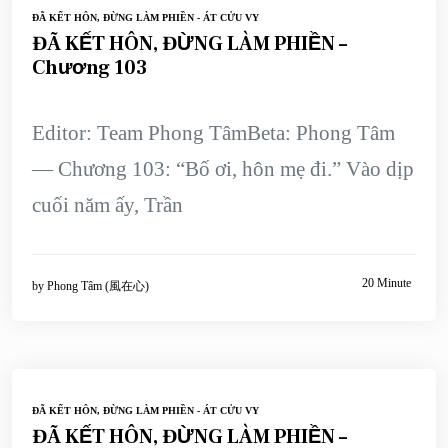
ĐÃ KẾT HÔN, ĐỪNG LÀM PHIỀN - ÁT CỬU VY
ĐÃ KẾT HÔN, ĐỪNG LÀM PHIỀN –
Chương 103
Editor: Team Phong TâmBeta: Phong Tâm
— Chương 103: “Bố ơi, hôn mẹ đi.” Vào dịp
cuối năm ấy, Trần
20 Minute
by
Phong Tâm (風在心)
ĐÃ KẾT HÔN, ĐỪNG LÀM PHIỀN - ÁT CỬU VY
ĐÃ KẾT HÔN, ĐỪNG LÀM PHIỀN –