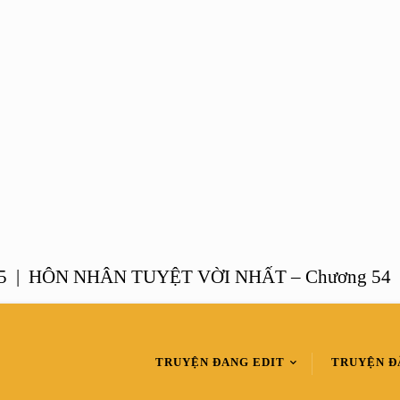
HÔN NHÂN TUYỆT VỜI NHẤT – Chương 54 |
MỘ
TRUYỆN ĐANG EDIT
TRUYỆN Đ