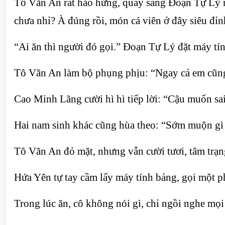
Tô Vãn An rất hào hứng, quay sang Đoạn Tự Lý nó
chưa nhỉ? À đúng rồi, món cá viên ở đây siêu đỉ
“Ai ăn thì người đó gọi.” Đoạn Tự Lý đặt máy tí
Tô Vãn An làm bộ phụng phịu: “Ngay cả em cũng
Cao Minh Lãng cười hì hì tiếp lời: “Cậu muốn sai 
Hai nam sinh khác cũng hùa theo: “Sớm muộn gì 
Tô Vãn An đỏ mặt, nhưng vẫn cười tươi, tâm trạng
Hứa Yên tự tay cầm lấy máy tính bảng, gọi một ph
Trong lúc ăn, cô không nói gì, chỉ ngồi nghe mọi 