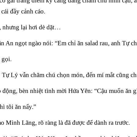
 cô gái trang điểm kỹ càng đang chăm chú nhìn cậu, 
cái đầy cảnh cáo.
, nhưng lại hơi dè dặt…
 An ngọt ngào nói: “Em chỉ ăn salad rau, anh Tự ch
 gọi.
ạn Tự Lý vẫn chăm chú chọn món, đến mí mắt cũng c
động, bèn nhiệt tình mời Hứa Yên: “Cậu muốn ăn gì,
ì tôi ăn nấy.”
 Minh Lãng, rõ ràng là đã được để dành ra trước.