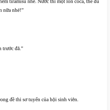
êm tiramisu nhé. Nước thì một lon coca, thế đủ
n nữa nhé!”
h trước đã.”
ong đề thi sơ tuyển của hội sinh viên.