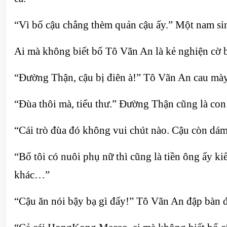
“Vì bố cậu chẳng thèm quản cậu ấy.” Một nam si
Ai mà không biết bố Tô Vãn An là kẻ nghiện cờ 
“Đường Thận, cậu bị điên à!” Tô Vãn An cau mày,
“Đùa thôi mà, tiểu thư.” Đường Thận cũng là con 
“Cái trò đùa đó không vui chút nào. Cậu còn dám 
“Bố tôi có nuôi phụ nữ thì cũng là tiền ông ấy k
khác…”
“Cậu ăn nói bậy bạ gì đấy!” Tô Vãn An đập bàn 