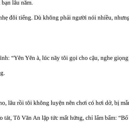
à bạn lâu năm.
nhẹ đôi tiếng. Dù không phải người nói nhiều, nhưng 
mình: “Yên Yên à, lúc nãy tôi gọi cho cậu, nghe giọn
g.
no, lâu rồi tôi không luyện nên chơi có hơi dở, bị m
o tát, Tô Vãn An lập tức mất hứng, chỉ lẩm bẩm: “B