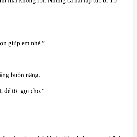
ánh mắt không rời. Nhưng cả hai lập tức bị Tô
ọn giúp em nhé.”
hẳng buồn nâng.
 để tôi gọi cho.”