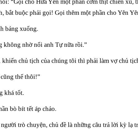
i: “Gọi cho Hứa Yên một phần cơm thịt chiên xù, th
nh, bắt buộc phải gọi! Gọi thêm một phần cho Yên Yê
nh bảng xuống.
 không nhờ nổi anh Tự nữa rồi.”
khiến chủ tịch của chúng tôi thì phải làm vợ chủ tịc
cũng thế thôi!”
 khá tốt.
ần bò bít tết áp chảo.
người trò chuyện, chủ đề là những câu trả lời kỳ lạ tr