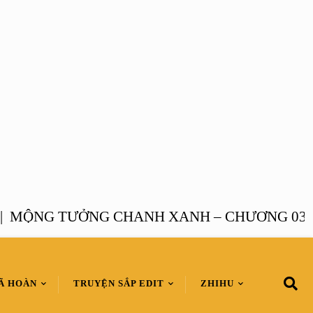
NG TƯỞNG CHANH XANH – CHƯƠNG 03 |
MỘ
Ã HOÀN
TRUYỆN SẮP EDIT
ZHIHU