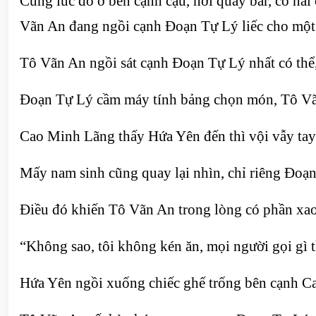
Cùng lúc đó ở bên cạnh cậu, nơi quầy bar, có hai
Vãn An đang ngồi cạnh Đoạn Tự Lý liếc cho một 
Tô Vãn An ngồi sát cạnh Đoạn Tự Lý nhất có thể
Đoạn Tự Lý cầm máy tính bảng chọn món, Tô Vãn
Cao Minh Lãng thấy Hứa Yên đến thì vội vẫy tay
Mấy nam sinh cũng quay lại nhìn, chỉ riêng Đo
Điều đó khiến Tô Vãn An trong lòng có phần xao 
“Không sao, tôi không kén ăn, mọi người gọi gì th
Hứa Yên ngồi xuống chiếc ghế trống bên cạnh Cao