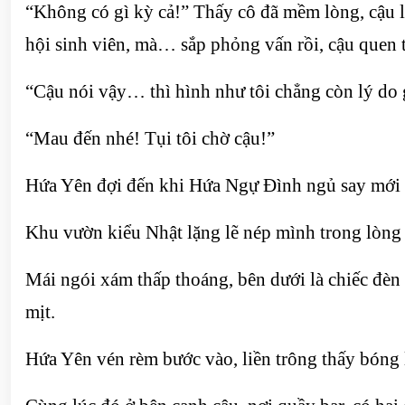
“Không có gì kỳ cả!” Thấy cô đã mềm lòng, cậu 
hội sinh viên, mà… sắp phỏng vấn rồi, cậu quen 
“Cậu nói vậy… thì hình như tôi chẳng còn lý do g
“Mau đến nhé! Tụi tôi chờ cậu!”
Hứa Yên đợi đến khi Hứa Ngự Đình ngủ say mới đ
Khu vườn kiểu Nhật lặng lẽ nép mình trong lòng
Mái ngói xám thấp thoáng, bên dưới là chiếc đèn
mịt.
Hứa Yên vén rèm bước vào, liền trông thấy bóng