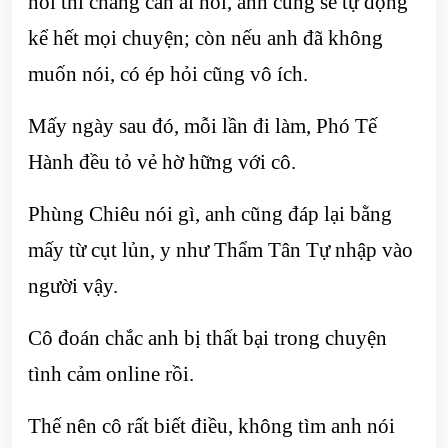
nói thì chẳng cần ai hỏi, anh cũng sẽ tự động
kể hết mọi chuyện; còn nếu anh đã không
muốn nói, có ép hỏi cũng vô ích.
Mấy ngày sau đó, mỗi lần đi làm, Phó Tế
Hành đều tỏ vẻ hờ hững với cô.
Phùng Chiêu nói gì, anh cũng đáp lại bằng
mấy từ cụt lủn, y như Thẩm Tân Tự nhập vào
người vậy.
Cô đoán chắc anh bị thất bại trong chuyện
tình cảm online rồi.
Thế nên cô rất biết điều, không tìm anh nói