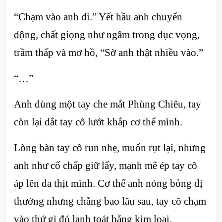
“Chạm vào anh đi.” Yết hầu anh chuyển
động, chất giọng như ngâm trong dục vọng,
trầm thấp và mơ hồ, “Sờ anh thật nhiều vào.”
“…”
Anh dùng một tay che mắt Phùng Chiêu, tay
còn lại dắt tay cô lướt khắp cơ thể mình.
Lòng bàn tay cô run nhẹ, muốn rụt lại, nhưng
anh như cố chấp giữ lấy, mạnh mẽ ép tay cô
áp lên da thịt mình. Cơ thể anh nóng bỏng dị
thường nhưng chẳng bao lâu sau, tay cô chạm
vào thứ gì đó lạnh toát bằng kim loại.