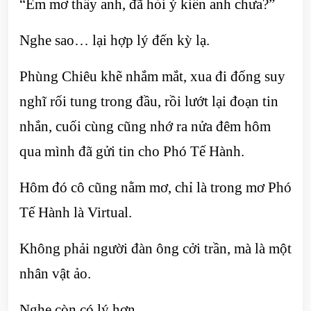
“Em mơ thấy anh, đã hỏi ý kiến anh chưa?”
Nghe sao… lại hợp lý đến kỳ lạ.
Phùng Chiêu khẽ nhắm mắt, xua đi đống suy
nghĩ rối tung trong đầu, rồi lướt lại đoạn tin
nhắn, cuối cùng cũng nhớ ra nửa đêm hôm
qua mình đã gửi tin cho Phó Tế Hành.
Hôm đó cô cũng nằm mơ, chỉ là trong mơ Phó
Tế Hành là Virtual.
Không phải người đàn ông cởi trần, mà là một
nhân vật ảo.
Nghe còn có lý hơn.