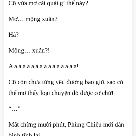
Cô vừa mơ cái quái gì thế này?
Mơ… mộng xuân?
Hả?
Mộng… xuân?!
A a a a a a a a a a a a a a a a!
Cô còn chưa từng yêu đương bao giờ, sao có
thể mơ thấy loại chuyện đó được cơ chứ!
“…”
Mất chừng mười phút, Phùng Chiêu mới dần
bình tĩnh lại.