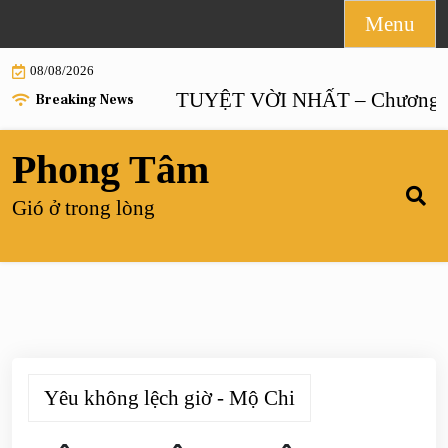
Skip
Menu
to
08/08/2026
content
HÔN NHÂN TUYỆT VỜI NHẤT – Chương 55 |
Breaking News
Phong Tâm
Gió ở trong lòng
Yêu không lệch giờ - Mộ Chi