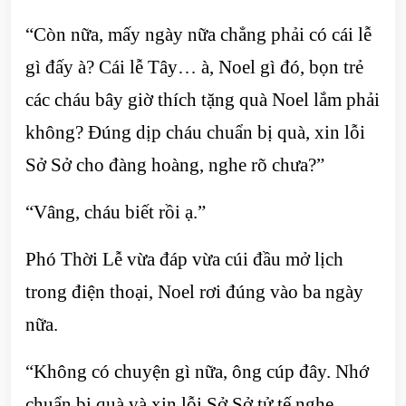
“Còn nữa, mấy ngày nữa chẳng phải có cái lễ
gì đấy à? Cái lễ Tây… à, Noel gì đó, bọn trẻ
các cháu bây giờ thích tặng quà Noel lắm phải
không? Đúng dịp cháu chuẩn bị quà, xin lỗi
Sở Sở cho đàng hoàng, nghe rõ chưa?”
“Vâng, cháu biết rồi ạ.”
Phó Thời Lễ vừa đáp vừa cúi đầu mở lịch
trong điện thoại, Noel rơi đúng vào ba ngày
nữa.
“Không có chuyện gì nữa, ông cúp đây. Nhớ
chuẩn bị quà và xin lỗi Sở Sở tử tế nghe