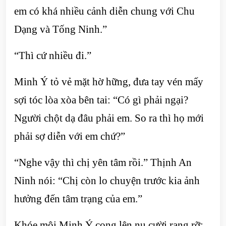
em có khá nhiều cảnh diễn chung với Chu
Dạng và Tống Ninh.”
“Thì cứ nhiều đi.”
Minh Ý tỏ vẻ mặt hờ hững, đưa tay vén mấy
sợi tóc lòa xòa bên tai: “Có gì phải ngại?
Người chột dạ đâu phải em. So ra thì họ mới
phải sợ diễn với em chứ?”
“Nghe vậy thì chị yên tâm rồi.” Thịnh An
Ninh nói: “Chị còn lo chuyện trước kia ảnh
hưởng đến tâm trạng của em.”
Khóe môi Minh Ý cong lên nụ cười rạng rỡ: