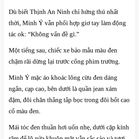
Dù biết Thịnh An Ninh chỉ hứng thú nhất
thời, Minh Ý vẫn phối hợp giơ tay làm động
tác ok: “Không vấn đề gì.”
Một tiếng sau, chiếc xe bảo mẫu màu đen
chậm rãi dừng lại trước cổng phim trường.
Minh Ý mặc áo khoác lông cừu đen dáng
ngắn, cạp cao, bên dưới là quần jean xám
đậm, đôi chân thẳng tắp bọc trong đôi bốt cao
cổ màu đen.
Mái tóc đen thuần hơi uốn nhẹ, dưới cặp kính
râm để lộ nửa khuôn mặt vẫn sắc sảo và tươi