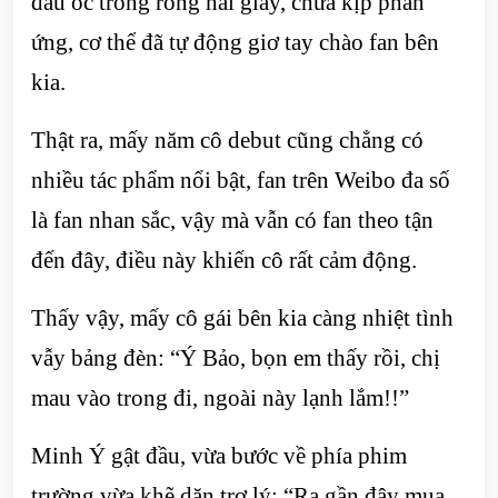
đầu óc trống rỗng hai giây, chưa kịp phản
ứng, cơ thể đã tự động giơ tay chào fan bên
kia.
Thật ra, mấy năm cô debut cũng chẳng có
nhiều tác phẩm nổi bật, fan trên Weibo đa số
là fan nhan sắc, vậy mà vẫn có fan theo tận
đến đây, điều này khiến cô rất cảm động.
Thấy vậy, mấy cô gái bên kia càng nhiệt tình
vẫy bảng đèn: “Ý Bảo, bọn em thấy rồi, chị
mau vào trong đi, ngoài này lạnh lắm!!”
Minh Ý gật đầu, vừa bước về phía phim
trường vừa khẽ dặn trợ lý: “Ra gần đây mua