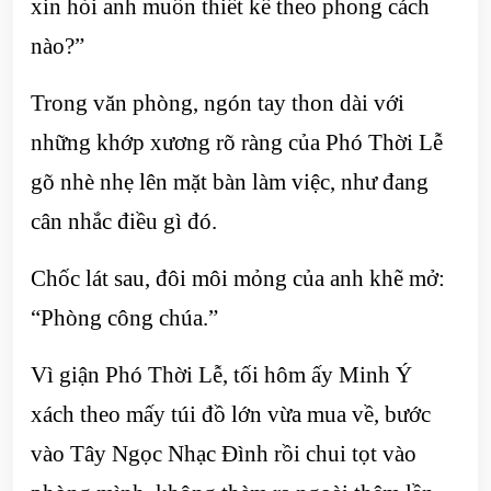
xin hỏi anh muốn thiết kế theo phong cách
nào?”
Trong văn phòng, ngón tay thon dài với
những khớp xương rõ ràng của Phó Thời Lễ
gõ nhè nhẹ lên mặt bàn làm việc, như đang
cân nhắc điều gì đó.
Chốc lát sau, đôi môi mỏng của anh khẽ mở:
“Phòng công chúa.”
Vì giận Phó Thời Lễ, tối hôm ấy Minh Ý
xách theo mấy túi đồ lớn vừa mua về, bước
vào Tây Ngọc Nhạc Đình rồi chui tọt vào