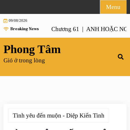
Skip
Menu
to
09/08/2026
content
 NHƯ ANH – Chương 61 |
ANH HOẶC NGƯỜI G
Breaking News
Phong Tâm
Gió ở trong lòng
Tình yêu đến muộn - Diệp Kiến Tinh