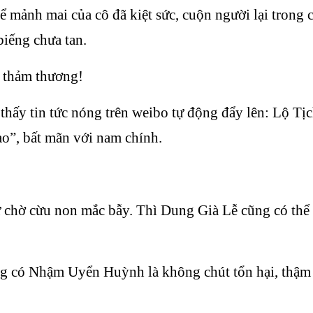
hể mảnh mai của cô đã kiệt sức, cuộn người lại trong
biếng chưa tan.
n thảm thương!
hấy tin tức nóng trên weibo tự động đẩy lên: Lộ Tịc
sao”, bất mãn với nam chính.
chờ cừu non mắc bẫy. Thì Dung Già Lễ cũng có thể 
êng có Nhậm Uyển Huỳnh là không chút tổn hại, thậm 