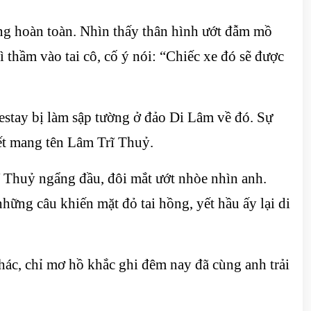
ỏng hoàn toàn. Nhìn thấy thân hình ướt đẫm mồ
thầm vào tai cô, cố ý nói: “Chiếc xe đó sẽ được
stay bị làm sập tường ở đảo Di Lâm về đó. Sự
iết mang tên Lâm Trĩ Thuỷ.
ĩ Thuỷ ngẩng đầu, đôi mắt ướt nhòe nhìn anh.
ững câu khiến mặt đỏ tai hồng, yết hầu ấy lại di
ác, chỉ mơ hồ khắc ghi đêm nay đã cùng anh trải