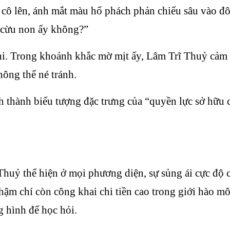
ô lên, ánh mắt màu hổ phách phản chiếu sâu vào đôi
 cừu non ấy không?”
nghi. Trong khoảnh khắc mờ mịt ấy, Lâm Trĩ Thuỷ cả
hông thể né tránh.
 thành biểu tượng đặc trưng của “quyền lực sở hữu 
uỷ thể hiện ở mọi phương diện, sự sủng ái cực độ 
thậm chí còn công khai chi tiền cao trong giới hào m
 hình để học hỏi.