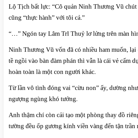
Lộ Tịch bất lực: “Cô quản Ninh Thương Vũ chút đ
cũng “thực hành” với tôi cả.”
“…” Ngón tay Lâm Trĩ Thuỷ lơ lửng trên màn hì
Ninh Thương Vũ vốn đã có nhiều ham muốn, lại cò
tề ngồi vào bàn đàm phán thì vẫn là cái vẻ cấm d
hoàn toàn là một con người khác.
Từ lần vô tình đóng vai “cừu non” ấy, dường như 
ngượng ngùng khó tưởng.
Anh thậm chí còn cải tạo một phòng thay đồ riêng
tường đều ốp gương kính viền vàng đến tận trần 