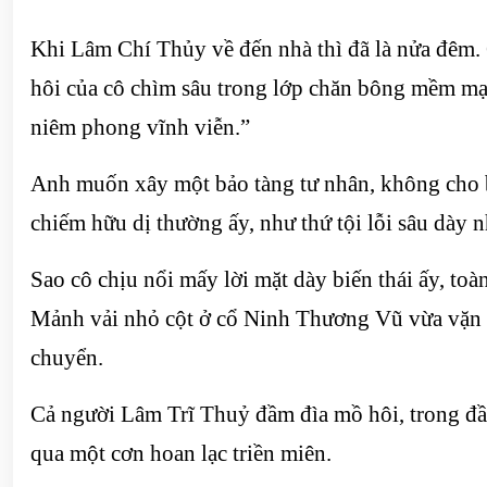
Khi Lâm Chí Thủy về đến nhà thì đã là nửa đêm. 
hôi của cô chìm sâu trong lớp chăn bông mềm mại
niêm phong vĩnh viễn.”
Anh muốn xây một bảo tàng tư nhân, không cho b
chiếm hữu dị thường ấy, như thứ tội lỗi sâu dày 
Sao cô chịu nổi mấy lời mặt dày biến thái ấy, t
Mảnh vải nhỏ cột ở cổ Ninh Thương Vũ vừa vặn ba
chuyển.
Cả người Lâm Trĩ Thuỷ đầm đìa mồ hôi, trong đầu
qua một cơn hoan lạc triền miên.