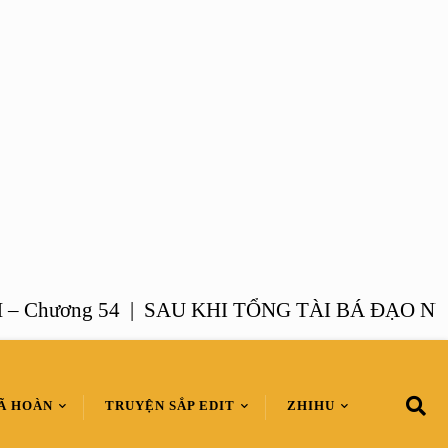
ương 54 |
SAU KHI TỔNG TÀI BÁ ĐẠO NUÔI C
Ã HOÀN
TRUYỆN SẮP EDIT
ZHIHU