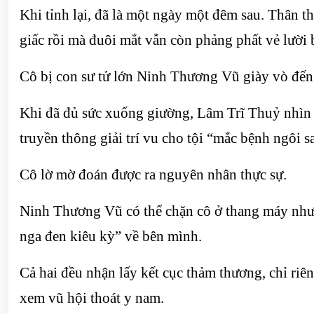
Khi tỉnh lại, đã là một ngày một đêm sau. Thân t
giấc rồi mà đuôi mắt vẫn còn phảng phất vẻ lười 
Cô bị con sư tử lớn Ninh Thương Vũ giày vò đế
Khi đã đủ sức xuống giường, Lâm Trĩ Thuỷ nhìn t
truyền thông giải trí vu cho tội “mắc bệnh ngôi 
Cô lờ mờ đoán được ra nguyên nhân thực sự.
Ninh Thương Vũ có thể chặn cô ở thang máy như 
nga đen kiêu kỳ” về bên mình.
Cả hai đều nhận lấy kết cục thảm thương, chỉ ri
xem vũ hội thoát y nam.