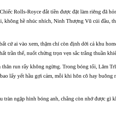
Chiếc Rolls-Royce đắt tiền được đặt làm riêng đã h
, không hề nhúc nhích, Ninh Thượng Vũ cúi đầu, thì 
ất cứ ai vào xem, thậm chí còn định dời cả khu home
nhất trần thế, nuốt chửng trọn vẹn sắc trắng thuần kh
oàn thân run rẩy không ngừng. Trong bóng tối, Lâm Tr
o lấy yết hầu gợi cảm, mỗi khi hôn cô hay buông nh
 tràn ngập hình bóng anh, chẳng còn nhớ được gì kh