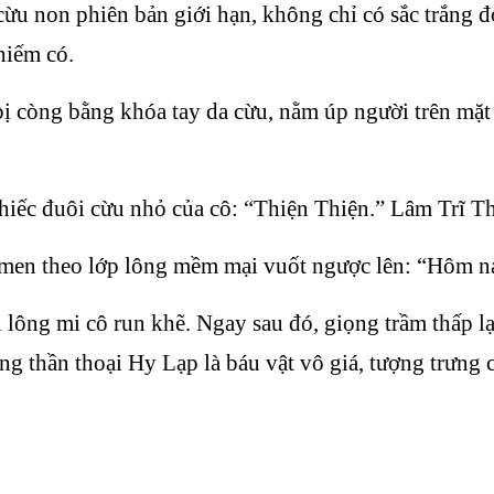
cừu non phiên bản giới hạn, không chỉ có sắc trắng đ
hiếm có.
ị còng bằng khóa tay da cừu, nằm úp người trên mặt
iếc đuôi cừu nhỏ của cô: “Thiện Thiện.” Lâm Trĩ Th
 men theo lớp lông mềm mại vuốt ngược lên: “Hôm na
 lông mi cô run khẽ. Ngay sau đó, giọng trầm thấp l
g thần thoại Hy Lạp là báu vật vô giá, tượng trưng c