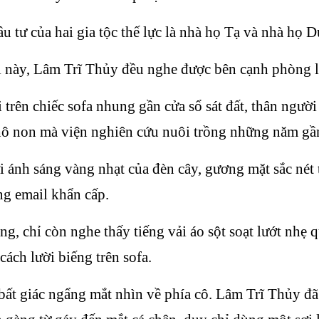
u tư của hai gia tộc thế lực là nhà họ Tạ và nhà họ 
i này, Lâm Trĩ Thủy đều nghe được bên cạnh phòng l
ên chiếc sofa nhung gần cửa sổ sát đất, thân người r
 hô non mà viện nghiên cứu nuôi trồng những năm gần 
ới ánh sáng vàng nhạt của đèn cây, gương mặt sắc né
ng email khẩn cấp.
, chỉ còn nghe thấy tiếng vải áo sột soạt lướt nhẹ q
ách lười biếng trên sofa.
ất giác ngẩng mắt nhìn về phía cô. Lâm Trĩ Thủy đã 