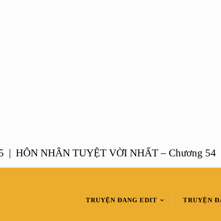
ÔN NHÂN TUYỆT VỜI NHẤT – Chương 54 |
MỘ
TRUYỆN ĐANG EDIT
TRUYỆN Đ