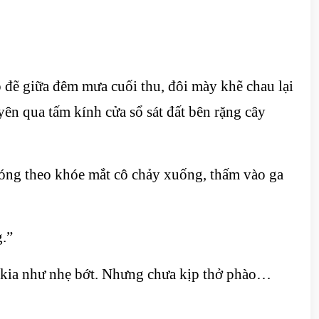
đẽ giữa đêm mưa cuối thu, đôi mày khẽ chau lại
ên qua tấm kính cửa sổ sát đất bên rặng cây
hóng theo khóe mắt cô chảy xuống, thấm vào ga
g.”
i kia như nhẹ bớt. Nhưng chưa kịp thở phào…