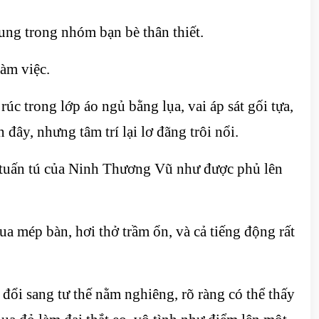
Dung trong nhóm bạn bè thân thiết.
àm việc.
úc trong lớp áo ngủ bằng lụa, vai áp sát gối tựa,
đây, nhưng tâm trí lại lơ đãng trôi nổi.
t tuấn tú của Ninh Thương Vũ như được phủ lên
ua mép bàn, hơi thở trầm ổn, và cả tiếng động rất
đổi sang tư thế nằm nghiêng, rõ ràng có thể thấy