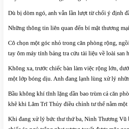
Dù bị dòm ngó, anh vẫn lần lượt từ chối ý định đầ
Những thông tin liên quan đến bí mật thương mạ
Cô chọn một góc nhỏ trong căn phòng rộng, ngồi tr
tay ôm máy tính bảng tra cứu tài liệu về loài san
Không xa, trước chiếc bàn làm việc rộng lớn, dư
một lớp bóng dịu. Anh đang lạnh lùng xử lý nhữ
Bầu không khí tĩnh lặng dần bao trùm cả căn phòng
khẽ khi Lâm Trĩ Thủy điều chỉnh tư thế nằm một c
Khi đang xử lý bức thư thứ ba, Ninh Thương Vũ b