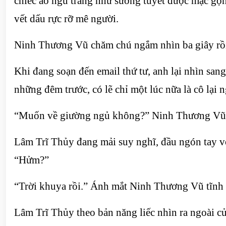
chiếc áo ngủ trắng như sương tuyết được mặc gọn 
vết dấu rực rỡ mê người.
Ninh Thương Vũ chăm chú ngắm nhìn ba giây rồi 
Khi đang soạn đến email thứ tư, anh lại nhìn san
những đêm trước, có lẽ chỉ một lúc nữa là cô lại 
“Muốn về giường ngủ không?” Ninh Thương Vũ đứ
Lâm Trĩ Thủy đang mải suy nghĩ, đầu ngón tay vô 
“Hửm?”
“Trời khuya rồi.” Ánh mắt Ninh Thương Vũ tĩnh 
Lâm Trĩ Thủy theo bản năng liếc nhìn ra ngoài cử