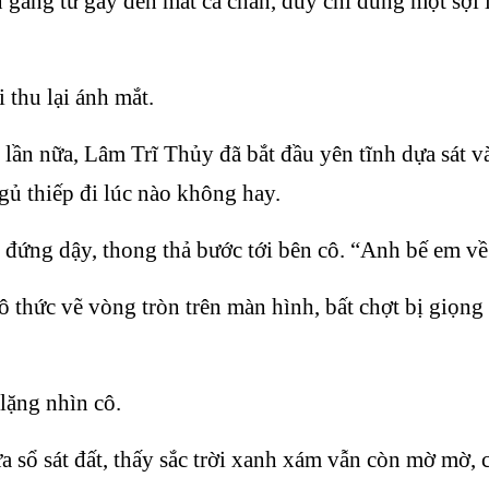
gàng từ gáy đến mắt cá chân, duy chỉ dùng một sợi l
thu lại ánh mắt.
g lần nữa, Lâm Trĩ Thủy đã bắt đầu yên tĩnh dựa sát 
ngủ thiếp đi lúc nào không hay.
ng dậy, thong thả bước tới bên cô. “Anh bế em về
thức vẽ vòng tròn trên màn hình, bất chợt bị giọng 
lặng nhìn cô.
a sổ sát đất, thấy sắc trời xanh xám vẫn còn mờ mờ, 