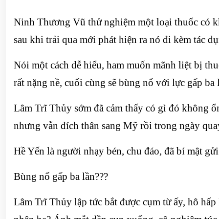
Ninh Thương Vũ thử nghiệm một loại thuốc có khả
sau khi trải qua mới phát hiện ra nó đi kèm tác 
Nói một cách dễ hiểu, ham muốn mãnh liệt bị thuố
rất nặng nề, cuối cùng sẽ bùng nổ với lực gấp ba 
Lâm Trĩ Thủy sớm đã cảm thấy có gì đó không ổn 
nhưng vẫn đích thân sang Mỹ rồi trong ngày qua
Hề Yến là người nhạy bén, chu đáo, đã bí mật gử
Bùng nổ gấp ba lần???
Lâm Trĩ Thủy lập tức bắt được cụm từ ấy, hô hấp