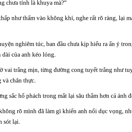
ng chưa tính là khuya mà?”
 như thấm vào không khí, nghe rất rõ ràng, lại man
yện nghiêm túc, ban đầu chưa kịp hiểu ra ẩn ý trong
n dài của anh kéo lỏng.
ờ vai trắng mịn, từng đường cong tuyết trắng như tuy
g và chân thực.
g sắc hổ phách trong mắt lại sâu thẳm hơn cả ánh đ
 không rõ mình đã làm gì khiến anh nổi dục vọng, nh
sót lại.