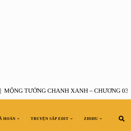
NG TƯỞNG CHANH XANH – CHƯƠNG 03 |
MỘ
Ã HOÀN
TRUYỆN SẮP EDIT
ZHIHU