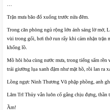
…
Trận mưa bão đổ xuống trước nửa đêm.
Trong căn phòng ngủ rộng lớn ánh sáng lờ mờ, L
vùi trong gối, hơi thở run rẩy khi cảm nhận trậ
khổng lồ.
Mồ hôi hòa cùng nước mưa, trong tiếng sấm rền 
trải giường lụa xanh đậm như mặt hồ, rồi lan ra x
Lồng ngực Ninh Thương Vũ phập phồng, anh ghé s
Lâm Trĩ Thủy vẫn luôn cố gắng chịu đựng, thần 
Ầm!