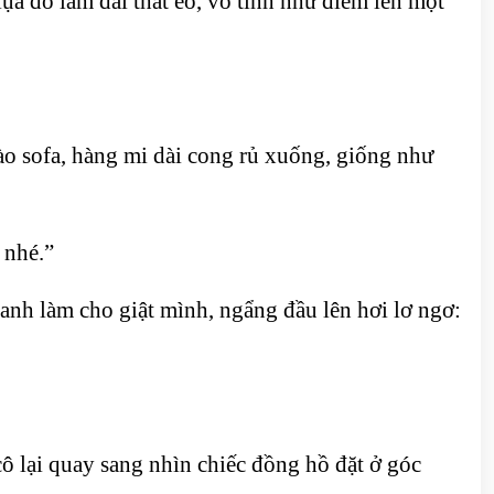
ụa đỏ làm đai thắt eo, vô tình như điểm lên một
vào sofa, hàng mi dài cong rủ xuống, giống như
 nhé.”
anh làm cho giật mình, ngẩng đầu lên hơi lơ ngơ:
cô lại quay sang nhìn chiếc đồng hồ đặt ở góc