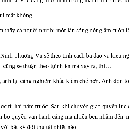
nhìn lại vóc dáng nhỏ nhắn mỏng manh như chiếc bìn
 rụi mất không…
 thấy cả người như bị một làn sóng nóng ẩm cuộn lên
, Ninh Thương Vũ sẽ theo tính cách bá đạo và kiêu ng
 cũng sẽ thuận theo tự nhiên mà xảy ra, thì…
t, anh lại càng nghiêm khắc kiềm chế hơn. Anh dồn t
ợc từ hai năm trước. Sau khi chuyển giao quyền lực
àn bộ quyền vận hành cảng mà nhiều bên nhắm đến, 
ới bất kỳ đối thủ tài phiệt nào.