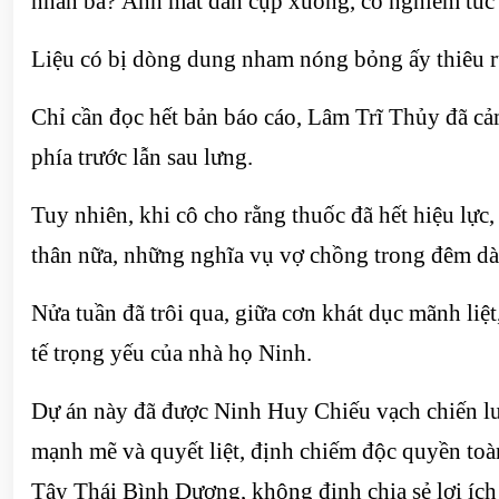
nhân ba? Ánh mắt dần cụp xuống, cô nghiêm túc 
Liệu có bị dòng dung nham nóng bỏng ấy thiêu
Chỉ cần đọc hết bản báo cáo, Lâm Trĩ Thủy đã cảm
phía trước lẫn sau lưng.
Tuy nhiên, khi cô cho rằng thuốc đã hết hiệu lực
thân nữa, những nghĩa vụ vợ chồng trong đêm dài
Nửa tuần đã trôi qua, giữa cơn khát dục mãnh liệ
tế trọng yếu của nhà họ Ninh.
Dự án này đã được Ninh Huy Chiếu vạch chiến lư
mạnh mẽ và quyết liệt, định chiếm độc quyền to
Tây Thái Bình Dương, không định chia sẻ lợi ích v