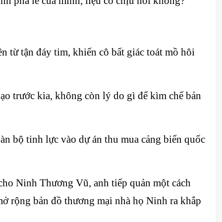
h pha lê của mình, liệu có chịu nổi không?
 từ tận đáy tim, khiến cô bất giác toát mồ hôi
ạo trước kia, không còn lý do gì để kìm chế bản
oàn bộ tinh lực vào dự án thu mua cảng biển quốc
 cho Ninh Thương Vũ, anh tiếp quản một cách
mở rộng bản đồ thương mại nhà họ Ninh ra khắp