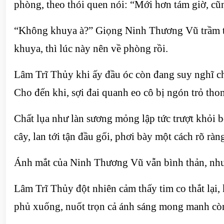
phòng, theo thói quen nói: “Mới hơn tám giờ, cũ
“Không khuya à?” Giọng Ninh Thương Vũ trầm thấp
khuya, thì lúc này nên về phòng rồi.
Lâm Trĩ Thủy khi ấy đầu óc còn đang suy nghĩ chu
Cho đến khi, sợi đai quanh eo cô bị ngón trỏ tho
Chất lụa như làn sương mỏng lập tức trượt khỏi b
cây, lan tới tận đầu gối, phơi bày một cách rõ ràn
Ánh mắt của Ninh Thương Vũ vẫn bình thản, nhưn
Lâm Trĩ Thủy đột nhiên cảm thấy tim co thắt lại,
phủ xuống, nuốt trọn cả ánh sáng mong manh còn 