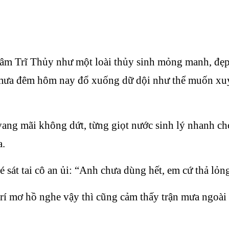
âm Trĩ Thủy như một loài thủy sinh mỏng manh, đẹp 
n mưa đêm hôm nay đổ xuống dữ dội như thể muốn xuy
vang mãi không dứt, từng giọt nước sinh lý nhanh c
a.
át tai cô an ủi: “Anh chưa dùng hết, em cứ thả lỏn
trí mơ hồ nghe vậy thì cũng cảm thấy trận mưa ngoà