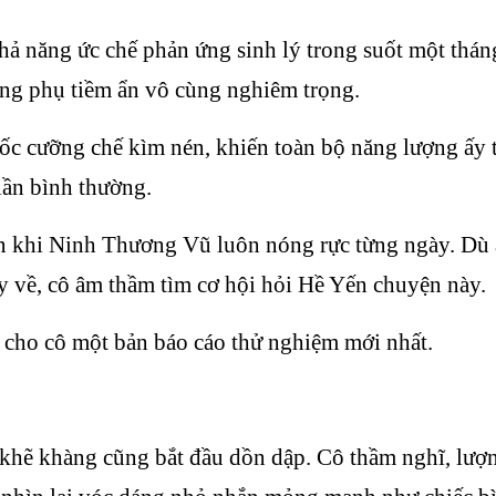
 năng ức chế phản ứng sinh lý trong suốt một tháng,
dụng phụ tiềm ẩn vô cùng nghiêm trọng.
c cưỡng chế kìm nén, khiến toàn bộ năng lượng ấy tíc
lần bình thường.
khi Ninh Thương Vũ luôn nóng rực từng ngày. Dù anh
y về, cô âm thầm tìm cơ hội hỏi Hề Yến chuyện này.
i cho cô một bản báo cáo thử nghiệm mới nhất.
 khẽ khàng cũng bắt đầu dồn dập. Cô thầm nghĩ, lượ