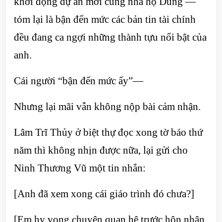
khởi động dự án mới cùng nhà họ Dung —
tóm lại là bận đến mức các bản tin tài chính
đều đang ca ngợi những thành tựu nổi bật của
anh.
Cái người “bận đến mức ấy”—
Nhưng lại mãi vẫn không nộp bài cảm nhận.
Lâm Trĩ Thủy ở biệt thự đọc xong tờ báo thứ
năm thì không nhịn được nữa, lại gửi cho
Ninh Thương Vũ một tin nhắn:
[Anh đã xem xong cái giáo trình đó chưa?]
[Em hy vọng chuyện quan hệ trước hôn nhân