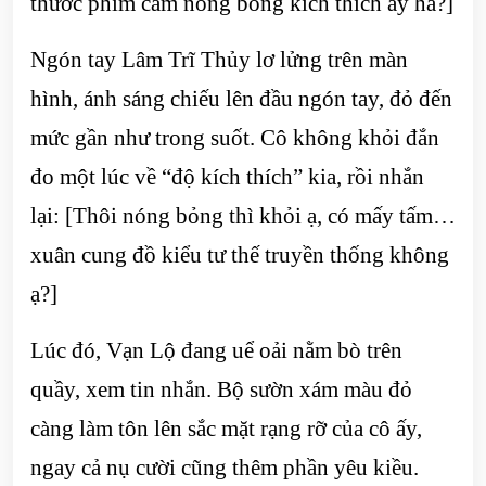
thước phim cấm nóng bỏng kích thích ấy hả?]
Ngón tay Lâm Trĩ Thủy lơ lửng trên màn
hình, ánh sáng chiếu lên đầu ngón tay, đỏ đến
mức gần như trong suốt. Cô không khỏi đắn
đo một lúc về “độ kích thích” kia, rồi nhắn
lại: [Thôi nóng bỏng thì khỏi ạ, có mấy tấm…
xuân cung đồ kiểu tư thế truyền thống không
ạ?]
Lúc đó, Vạn Lộ đang uể oải nằm bò trên
quầy, xem tin nhắn. Bộ sườn xám màu đỏ
càng làm tôn lên sắc mặt rạng rỡ của cô ấy,
ngay cả nụ cười cũng thêm phần yêu kiều.