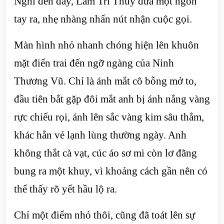
Nghĩ đến đây, Lâm Trĩ Thuỷ đưa một ngón
tay ra, nhẹ nhàng nhấn nút nhận cuộc gọi.
Màn hình nhỏ nhanh chóng hiện lên khuôn
mặt điển trai đến ngỡ ngàng của Ninh
Thương Vũ. Chỉ là ánh mắt cô bỗng mở to,
đầu tiên bắt gặp đôi mắt anh bị ánh nắng vàng
rực chiếu rọi, ánh lên sắc vàng kim sâu thẳm,
khác hẳn vẻ lạnh lùng thường ngày. Anh
không thắt cà vạt, cúc áo sơ mi còn lơ đãng
bung ra một khuy, vì khoảng cách gần nên có
thể thấy rõ yết hầu lộ ra.
Chỉ một điểm nhỏ thôi, cũng đã toát lên sự