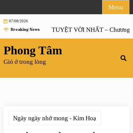
Skip
Menu
to
07/08/2026
content
HÔN NHÂN TUYỆT VỜI NHẤT – Chương 55 |
H
Breaking News
Phong Tâm
Gió ở trong lòng
Ngày ngày nhớ mong - Kim Hoạ