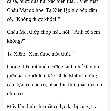
cà sa, bước qua núi xác biển lửa… viền mắt
Châu Mạt đỏ hoe. Tạ Xiễn lập tức bóp cằm
cô, “Không được khóc!!”
Châu Mạt chớp chớp mắt, hỏi: “Anh có xem
không?”
Tạ Xiễn: “Xem được một chút.”
Giọng điệu rất miễn cưỡng, anh nhấc tay vịn
giữa hai người lên, kéo Châu Mạt vào lòng,
cằm tựa lên đầu cô, phần lớn thời gian đều chỉ
nhìn cô.
Mấy lần định che mắt cô lại, lại bị cô gạt ra.