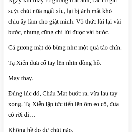
Ngay khi thấy rõ gương mặt anh, các cô gái
suýt chút nữa ngất xỉu, lại bị ánh mắt khó
chịu ấy làm cho giật mình. Vô thức lùi lại vài
bước, nhưng cũng chỉ lùi được vài bước.
Cả gương mặt đỏ bừng như một quả táo chín.
Tạ Xiễn đưa cổ tay lên nhìn đồng hồ.
May thay.
Đúng lúc đó, Châu Mạt bước ra, vừa lau tay
xong. Tạ Xiễn lập tức tiến lên ôm eo cô, đưa
cô rời đi…
Không hề do dự chút nào.