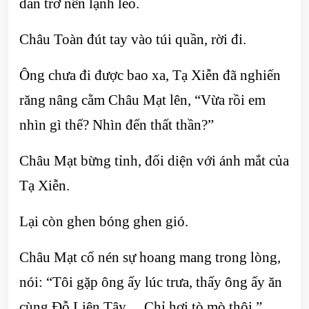
dần trở nên lạnh lẽo.
Châu Toàn đút tay vào túi quần, rời đi.
Ông chưa đi được bao xa, Tạ Xiễn đã nghiến
răng nâng cằm Châu Mạt lên, “Vừa rồi em
nhìn gì thế? Nhìn đến thất thần?”
Châu Mạt bừng tỉnh, đối diện với ánh mắt của
Tạ Xiễn.
Lại còn ghen bóng ghen gió.
Châu Mạt cố nén sự hoang mang trong lòng,
nói: “Tôi gặp ông ấy lúc trưa, thấy ông ấy ăn
cùng Đỗ Liên Tây… Chỉ hơi tò mò thôi.”