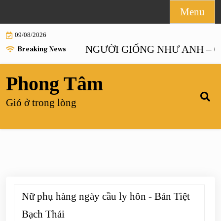
Skip
Menu
to
09/08/2026
content
ANH HOẶC NGƯỜI GIỐNG NHƯ ANH – Chương
Breaking News
Phong Tâm
Gió ở trong lòng
Nữ phụ hàng ngày cầu ly hôn - Bán Tiệt
Bạch Thái