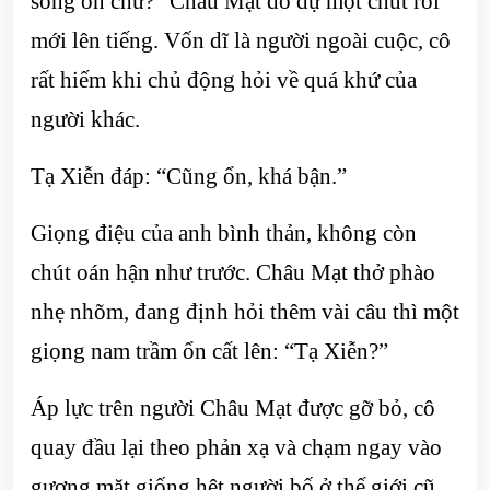
sống ổn chứ?” Châu Mạt do dự một chút rồi
mới lên tiếng. Vốn dĩ là người ngoài cuộc, cô
rất hiếm khi chủ động hỏi về quá khứ của
người khác.
Tạ Xiễn đáp: “Cũng ổn, khá bận.”
Giọng điệu của anh bình thản, không còn
chút oán hận như trước. Châu Mạt thở phào
nhẹ nhõm, đang định hỏi thêm vài câu thì một
giọng nam trầm ổn cất lên: “Tạ Xiễn?”
Áp lực trên người Châu Mạt được gỡ bỏ, cô
quay đầu lại theo phản xạ và chạm ngay vào
gương mặt giống hệt người bố ở thế giới cũ