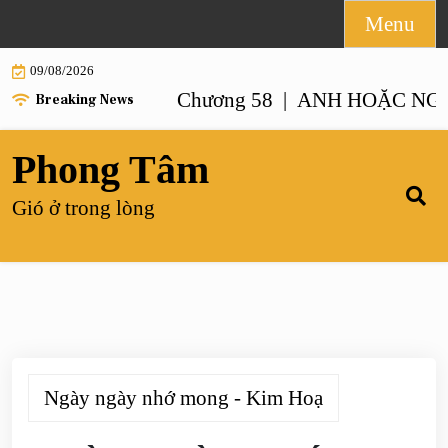
Skip
Menu
to
09/08/2026
content
NHƯ ANH – Chương 58 |
ANH HOẶC NGƯỜI GI
Breaking News
Phong Tâm
Gió ở trong lòng
Ngày ngày nhớ mong - Kim Hoạ