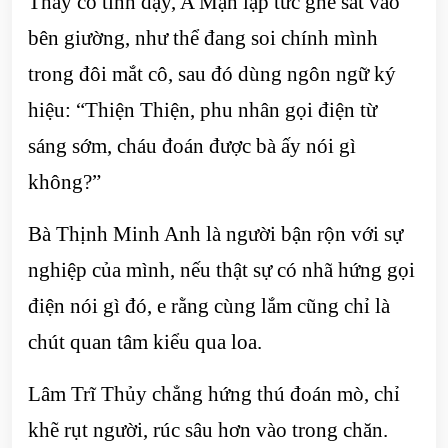
Thấy cô tỉnh dậy, A Mạn lập tức ghé sát vào
bên giường, như thể đang soi chính mình
trong đôi mắt cô, sau đó dùng ngôn ngữ ký
hiệu: “Thiện Thiện, phu nhân gọi điện từ
sáng sớm, cháu đoán được bà ấy nói gì
không?”
Bà Thịnh Minh Anh là người bận rộn với sự
nghiệp của mình, nếu thật sự có nhã hứng gọi
điện nói gì đó, e rằng cùng lắm cũng chỉ là
chút quan tâm kiểu qua loa.
Lâm Trĩ Thủy chẳng hứng thú đoán mò, chỉ
khẽ rụt người, rúc sâu hơn vào trong chăn.