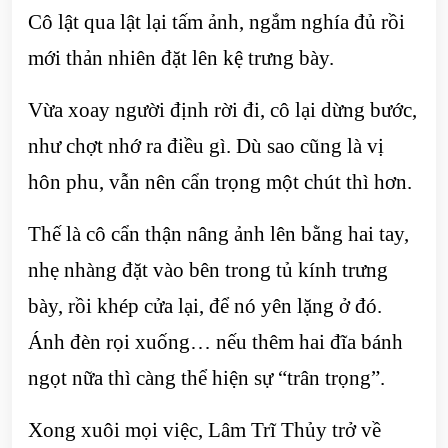
Cô lật qua lật lại tấm ảnh, ngắm nghía đủ rồi
mới thản nhiên đặt lên kệ trưng bày.
Vừa xoay người định rời đi, cô lại dừng bước,
như chợt nhớ ra điều gì. Dù sao cũng là vị
hôn phu, vẫn nên cẩn trọng một chút thì hơn.
Thế là cô cẩn thận nâng ảnh lên bằng hai tay,
nhẹ nhàng đặt vào bên trong tủ kính trưng
bày, rồi khép cửa lại, để nó yên lặng ở đó.
Ánh đèn rọi xuống… nếu thêm hai đĩa bánh
ngọt nữa thì càng thể hiện sự “trân trọng”.
Xong xuôi mọi việc, Lâm Trĩ Thủy trở về