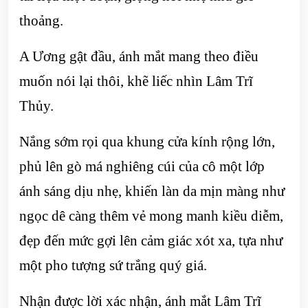
thoảng.
A Ương gật đầu, ánh mắt mang theo điều
muốn nói lại thôi, khẽ liếc nhìn Lâm Trĩ
Thủy.
Nắng sớm rọi qua khung cửa kính rộng lớn,
phủ lên gò má nghiêng cúi của cô một lớp
ánh sáng dịu nhẹ, khiến làn da mịn màng như
ngọc dê càng thêm vẻ mong manh kiều diễm,
đẹp đến mức gợi lên cảm giác xót xa, tựa như
một pho tượng sứ trắng quý giá.
Nhận được lời xác nhận, ánh mắt Lâm Trĩ