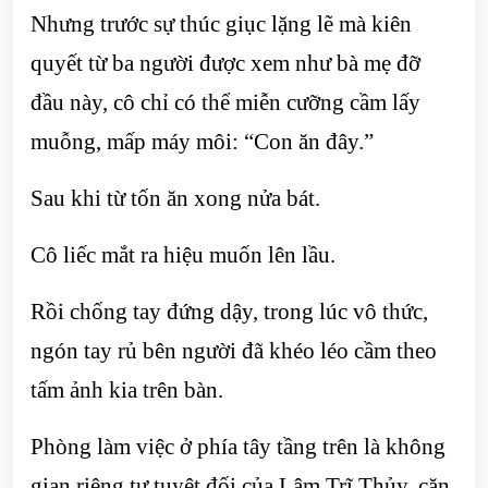
Nhưng trước sự thúc giục lặng lẽ mà kiên
quyết từ ba người được xem như bà mẹ đỡ
đầu này, cô chỉ có thể miễn cưỡng cầm lấy
muỗng, mấp máy môi: “Con ăn đây.”
Sau khi từ tốn ăn xong nửa bát.
Cô liếc mắt ra hiệu muốn lên lầu.
Rồi chống tay đứng dậy, trong lúc vô thức,
ngón tay rủ bên người đã khéo léo cầm theo
tấm ảnh kia trên bàn.
Phòng làm việc ở phía tây tầng trên là không
gian riêng tư tuyệt đối của Lâm Trĩ Thủy, căn