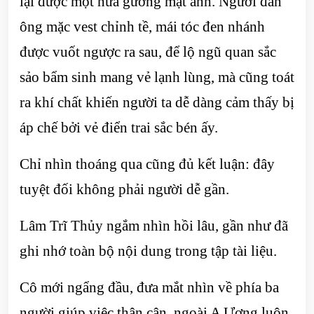
lại được một nửa gương mặt anh. Người đàn
ông mặc vest chỉnh tề, mái tóc đen nhánh
được vuốt ngược ra sau, để lộ ngũ quan sắc
sảo bẩm sinh mang vẻ lạnh lùng, mà cũng toát
ra khí chất khiến người ta dễ dàng cảm thấy bị
áp chế bởi vẻ điển trai sắc bén ấy.
Chỉ nhìn thoáng qua cũng đủ kết luận: đây
tuyệt đối không phải người dễ gần.
Lâm Trĩ Thủy ngắm nhìn hồi lâu, gần như đã
ghi nhớ toàn bộ nội dung trong tập tài liệu.
Cô mới ngẩng đầu, đưa mắt nhìn về phía ba
người giúp việc thân cận, ngoài A Ương luôn