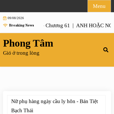
Skip
Menu
to
09/08/2026
content
 NHƯ ANH – Chương 61 |
ANH HOẶC NGƯỜI G
Breaking News
Phong Tâm
Gió ở trong lòng
Nữ phụ hàng ngày cầu ly hôn - Bán Tiệt
Bạch Thái