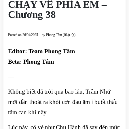
CHẠY VỀ PHÍA EM –
Chương 38
Posted on
26/04/2025
by
Phong Tâm (風在心)
Editor: Team Phong Tâm
Beta: Phong Tâm
—
Không biết đã trôi qua bao lâu, Trầm Nhứ
mới dần thoát ra khỏi cơn đau âm ỉ buốt thấu
tâm can khi nãy.
Lúc này, có vẻ như Chu Hành đã say đến mức