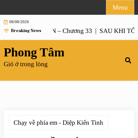
Skip
Menu
to
08/08/2026
content
ẠO NUÔI CON – Chương 33 |
SAU KHI TỔNG TÀ
Breaking News
Phong Tâm
Gió ở trong lòng
Chạy về phía em - Diệp Kiến Tinh