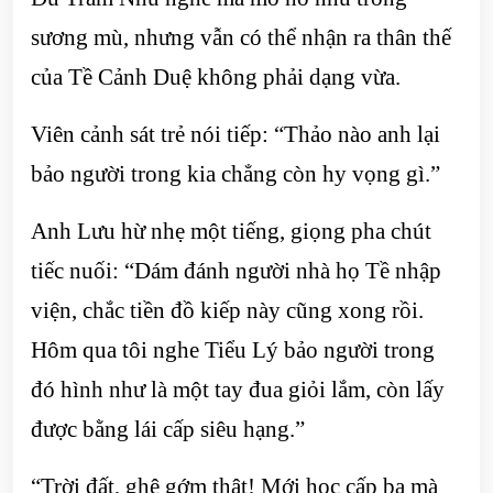
sương mù, nhưng vẫn có thể nhận ra thân thế
của Tề Cảnh Duệ không phải dạng vừa.
Viên cảnh sát trẻ nói tiếp: “Thảo nào anh lại
bảo người trong kia chẳng còn hy vọng gì.”
Anh Lưu hừ nhẹ một tiếng, giọng pha chút
tiếc nuối: “Dám đánh người nhà họ Tề nhập
viện, chắc tiền đồ kiếp này cũng xong rồi.
Hôm qua tôi nghe Tiểu Lý bảo người trong
đó hình như là một tay đua giỏi lắm, còn lấy
được bằng lái cấp siêu hạng.”
“Trời đất, ghê gớm thật! Mới học cấp ba mà