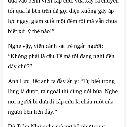
đưa vào bệnh viện cấp cứu, vừa xảy ra chuyện
tối qua là bên trên đã gọi điện xuống gây áp
lực ngay, giam suốt một đêm rồi mà vẫn chưa
biết xử lý thế nào!”
Nghe vậy, viên cảnh sát trẻ ngẩn người:
“Không phải là cậu Tề mà tôi đang nghĩ đến
đấy chứ?”
Anh Lưu liếc anh ta đầy ẩn ý: “Tự biết trong
lòng là được, ra ngoài thì đừng nói bừa. Nghe
nói người bị đưa đi cấp cứu là cháu ruột của
người bên trên đấy.”
Dù Trầm Nhứ nghe mà mơ hồ như trong