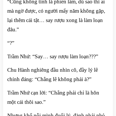
“Cũng không tính là phiền lắm, dù sao thì ai
mà ngờ được, có người mấy năm không gặp,
lại thêm cái tật… say rượu xong là làm loạn
đâu.”
“?”
Trầm Nhứ: “Say… say rượu làm loạn???”
Chu Hành nghiêng đầu nhìn cô, đầy lý lẽ
chính đáng: “Chẳng lẽ không phải à?”
Trầm Nhứ cạn lời: “Chẳng phải chỉ là hôn
một cái thôi sao.”
Nhưng khổ nỗi mình đuối lý, đành phải nhỏ