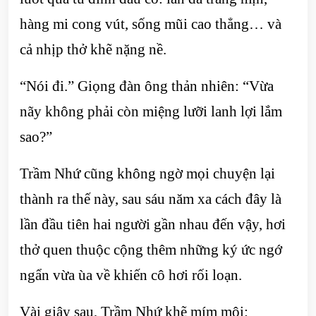
hàng mi cong vút, sống mũi cao thẳng… và
cả nhịp thở khẽ nặng nề.
“Nói đi.” Giọng đàn ông thản nhiên: “Vừa
nãy không phải còn miệng lưỡi lanh lợi lắm
sao?”
Trầm Nhứ cũng không ngờ mọi chuyện lại
thành ra thế này, sau sáu năm xa cách đây là
lần đầu tiên hai người gần nhau đến vậy, hơi
thở quen thuộc cộng thêm những ký ức ngớ
ngẩn vừa ùa về khiến cô hơi rối loạn.
Vài giây sau, Trầm Nhứ khẽ mím môi: