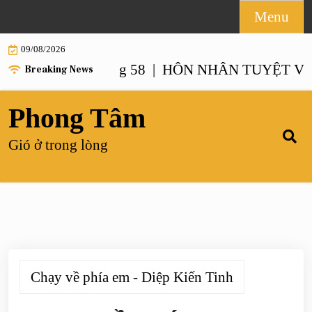
Skip
Menu
to
09/08/2026
content
ẤT – Chương 58 |
HÔN NHÂN TUYỆT VỜI NHẤ
Breaking News
Phong Tâm
Gió ở trong lòng
Chạy về phía em - Diệp Kiến Tinh