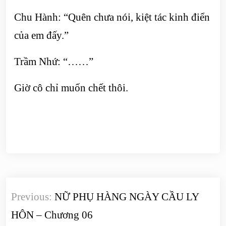
Chu Hành: “Quên chưa nói, kiệt tác kinh điển
của em đấy.”
Trầm Nhứ: “……”
Giờ cô chỉ muốn chết thôi.
Điều
Previous:
NỮ PHỤ HÀNG NGÀY CẦU LY
hướng
HÔN – Chương 06
bài