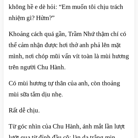
không hề e dè hỏi: “Em muốn tôi chịu trách
nhiệm gì? Hửm?”
Khoảng cách quá gần, Trầm Nhứ thậm chí có
thể cảm nhận được hơi thở anh phả lên mặt
mình, nơi chóp mũi vấn vít toàn là mùi hương
trên người Chu Hành.
Có mùi hương tự thân của anh, còn thoảng
mùi sữa tắm dịu nhẹ.
Rất dễ chịu.
Từ góc nhìn của Chu Hành, ánh mắt lần lượt
lướt qua từ đỉnh đầu cô: làn da trắng mịn,