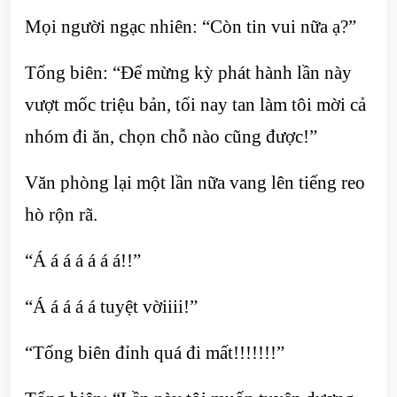
Mọi người ngạc nhiên: “Còn tin vui nữa ạ?”
Tổng biên: “Để mừng kỳ phát hành lần này
vượt mốc triệu bản, tối nay tan làm tôi mời cả
nhóm đi ăn, chọn chỗ nào cũng được!”
Văn phòng lại một lần nữa vang lên tiếng reo
hò rộn rã.
“Á á á á á á á!!”
“Á á á á á tuyệt vờiiii!”
“Tổng biên đỉnh quá đi mất!!!!!!!”