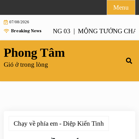
Skip
Menu
to
07/08/2026
content
ANH – CHƯƠNG 03 |
MỘNG TƯỞNG CHANH X
Breaking News
Phong Tâm
Gió ở trong lòng
Chạy về phía em - Diệp Kiến Tinh