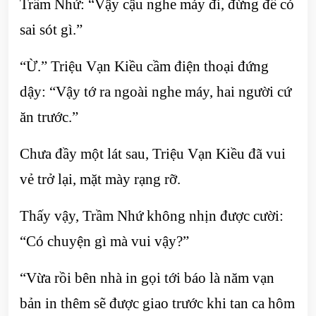
Trầm Nhứ: “Vậy cậu nghe máy đi, đừng để có
sai sót gì.”
“Ừ.” Triệu Vạn Kiều cầm điện thoại đứng
dậy: “Vậy tớ ra ngoài nghe máy, hai người cứ
ăn trước.”
Chưa đầy một lát sau, Triệu Vạn Kiều đã vui
vẻ trở lại, mặt mày rạng rỡ.
Thấy vậy, Trầm Nhứ không nhịn được cười:
“Có chuyện gì mà vui vậy?”
“Vừa rồi bên nhà in gọi tới báo là năm vạn
bản in thêm sẽ được giao trước khi tan ca hôm