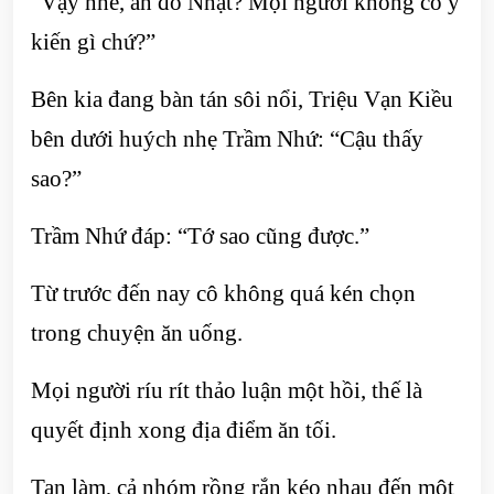
“Vậy nhé, ăn đồ Nhật? Mọi người không có ý
kiến gì chứ?”
Bên kia đang bàn tán sôi nổi, Triệu Vạn Kiều
bên dưới huých nhẹ Trầm Nhứ: “Cậu thấy
sao?”
Trầm Nhứ đáp: “Tớ sao cũng được.”
Từ trước đến nay cô không quá kén chọn
trong chuyện ăn uống.
Mọi người ríu rít thảo luận một hồi, thế là
quyết định xong địa điểm ăn tối.
Tan làm, cả nhóm rồng rắn kéo nhau đến một