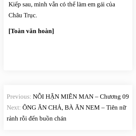
Kiếp sau, mình vẫn có thể làm em gái của
Châu Trục.
[Toàn văn hoàn]
Điều
Previous:
NỖI HẬN MIÊN MAN – Chương 09
hướng
Next:
ÔNG ĂN CHẢ, BÀ ĂN NEM – Tiên nữ
bài
rảnh rỗi đến buồn chán
viết