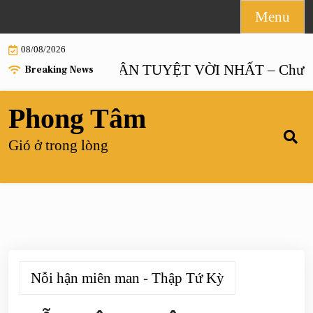
Skip
Menu
to
08/08/2026
content
HÔN NHÂN TUYỆT VỜI NHẤT – Chương 
Breaking News
Phong Tâm
Gió ở trong lòng
Nỗi hận miên man - Thập Tứ Kỳ