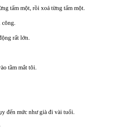
từng tấm một, rồi xoá từng tấm một.
n công.
ộng rất lớn.
ào tầm mắt tôi.
y đến mức như già đi vài tuổi.
.