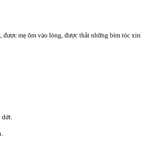
 được mẹ ôm vào lòng, được thắt những bím tóc xin
 dứt.
h.