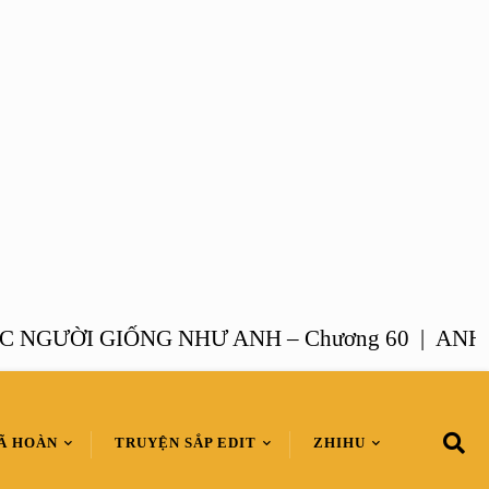
ƯỜI GIỐNG NHƯ ANH – Chương 60 |
ANH HOẶ
Ã HOÀN
TRUYỆN SẮP EDIT
ZHIHU