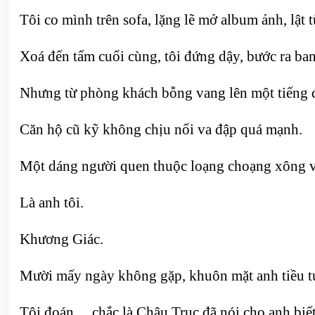
Tôi co mình trên sofa, lặng lẽ mở album ảnh, lật 
Xoá đến tấm cuối cùng, tôi đứng dậy, bước ra ba
Nhưng từ phòng khách bỗng vang lên một tiếng đ
Căn hộ cũ kỹ không chịu nổi va đập quá mạnh.
Một dáng người quen thuộc loạng choạng xông v
Là anh tôi.
Khương Giác.
Mười mấy ngày không gặp, khuôn mặt anh tiều tụ
Tôi đoán… chắc là Châu Trục đã nói cho anh biết