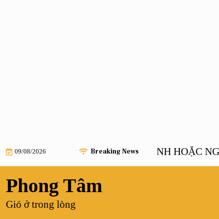
Skip
ANH HOẶC NGƯỜI 
Breaking News
09/08/2026
to
content
Phong Tâm
Gió ở trong lòng