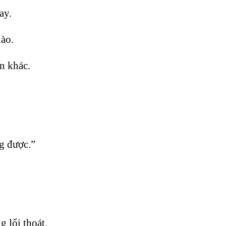
ay.
nào.
ần khác.
g được.”
 lối thoát.