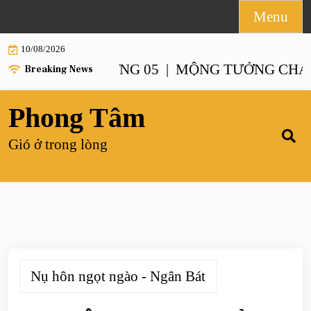
Skip
Menu
to
10/08/2026
content
NH – CHƯƠNG 05 |
MỘNG TƯỞNG CHANH XA
Breaking News
Phong Tâm
Gió ở trong lòng
Nụ hôn ngọt ngào - Ngân Bát