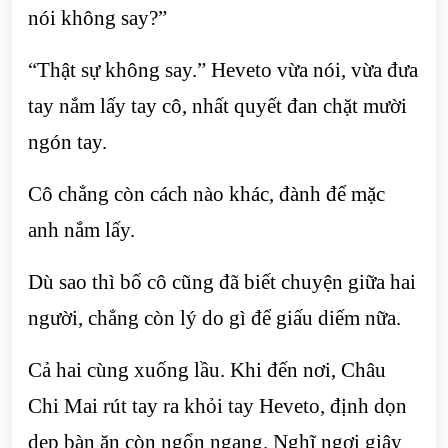
nói không say?”
“Thật sự không say.” Heveto vừa nói, vừa đưa
tay nắm lấy tay cô, nhất quyết đan chặt mười
ngón tay.
Cô chẳng còn cách nào khác, đành để mặc
anh nắm lấy.
Dù sao thì bố cô cũng đã biết chuyện giữa hai
người, chẳng còn lý do gì để giấu diếm nữa.
Cả hai cùng xuống lầu. Khi đến nơi, Châu
Chi Mai rút tay ra khỏi tay Heveto, định dọn
dẹp bàn ăn còn ngổn ngang. Nghĩ ngợi giây