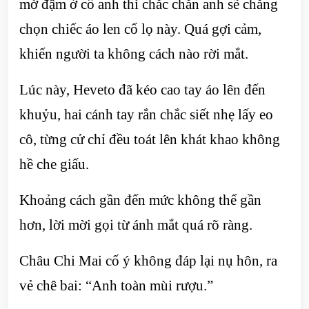
mờ đậm ở cổ anh thì chắc chắn anh sẽ chẳng
chọn chiếc áo len cổ lọ này. Quá gợi cảm,
khiến người ta không cách nào rời mắt.
Lúc này, Heveto đã kéo cao tay áo lên đến
khuỷu, hai cánh tay rắn chắc siết nhẹ lấy eo
cô, từng cử chỉ đều toát lên khát khao không
hề che giấu.
Khoảng cách gần đến mức không thể gần
hơn, lời mời gọi từ ánh mắt quá rõ ràng.
Châu Chi Mai cố ý không đáp lại nụ hôn, ra
vẻ chê bai: “Anh toàn mùi rượu.”