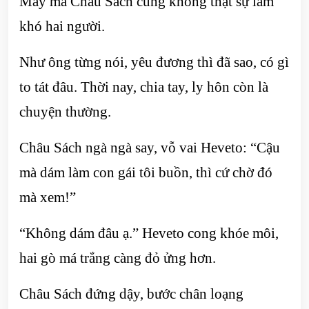
May mà Châu Sách cũng không thật sự làm
khó hai người.
Như ông từng nói, yêu đương thì đã sao, có gì
to tát đâu. Thời nay, chia tay, ly hôn còn là
chuyện thường.
Châu Sách ngà ngà say, vỗ vai Heveto: “Cậu
mà dám làm con gái tôi buồn, thì cứ chờ đó
mà xem!”
“Không dám đâu ạ.” Heveto cong khóe môi,
hai gò má trắng càng đỏ ửng hơn.
Châu Sách đứng dậy, bước chân loạng