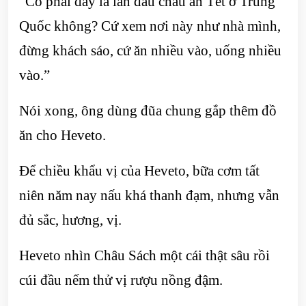
“Có phải đây là lần đầu cháu ăn Tết ở Trung
Quốc không? Cứ xem nơi này như nhà mình,
đừng khách sáo, cứ ăn nhiều vào, uống nhiều
vào.”
Nói xong, ông dùng đũa chung gắp thêm đồ
ăn cho Heveto.
Để chiều khẩu vị của Heveto, bữa cơm tất
niên năm nay nấu khá thanh đạm, nhưng vẫn
đủ sắc, hương, vị.
Heveto nhìn Châu Sách một cái thật sâu rồi
cúi đầu nếm thử vị rượu nồng đậm.